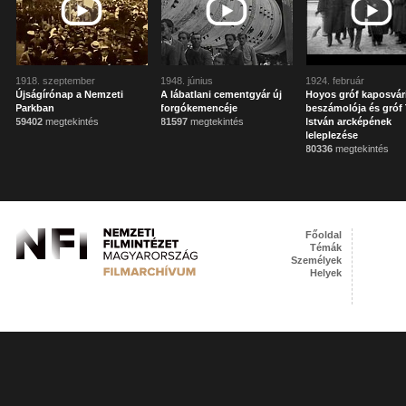
1918. szeptember
1948. június
1924. február
Újságírónap a Nemzeti
A lábatlani cementgyár új
Hoyos gróf kaposvár
Parkban
forgókemencéje
beszámolója és gróf 
59402
megtekintés
81597
megtekintés
István arcképének
leleplezése
80336
megtekintés
Főoldal
Témák
Személyek
Helyek