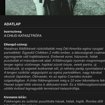
ADATLAP
Inzertszöveg:
A CHILEI KATASZTRÓFA
Elhangzó szöveg:
Hatalmas földlökések rázkódtatták meg Dél-Amerika egész nyugati
partvidékét. Egyedül Chilében 2 millió ember, a lakosságnak csakn
egynegyede vált hajléktalanná. Emberek ezrei, házsorok, hidak
pusztultak el másodpercek alatt. A földmozgás nyomán megremeget
tenger egész víztömege, hajókat zúzott össze, vetett partra, új
tűzhányók, új szigetek bukkantak elő, jó néhány pedig nyomtalanul e
A tengeri szökőár végigsöpört az egész partvidéken, nagy károkat
okozott Japánban, Okinawán, és az egész Csendes-óceáni
szigetvilágban. A chilei földrengésnek még a 10 ezer kilométerre fe
Hawaii sziget több városa is áldozatul esett. Ez a földmozgássoroza
utóbbi évtized legnagyobb természeti katasztrófája.
Kivonatos leírás:
Földrengés és szökőár pusztította házak, hidak, hajók. Romba dőlt