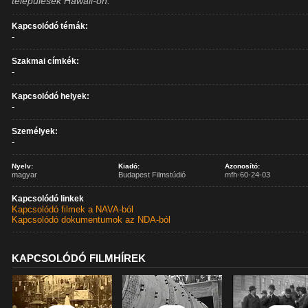
települések Hawaii-on.
Kapcsolódó témák:
-
Szakmai címkék:
-
Kapcsolódó helyek:
-
Személyek:
-
Nyelv:
Kiadó:
Azonosító:
magyar
Budapest Filmstúdió
mfh-60-24-03
Kapcsolódó linkek
Kapcsolódó filmek a NAVA-ból
Kapcsolódó dokumentumok az NDA-ból
KAPCSOLÓDÓ FILMHÍREK