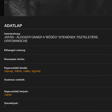
ADATLAP
Inzertszöveg:
JAPÁN - ÁLDOZATI ÜNNEP A "BŐSÉG" ISTENÉNEK TISZTELETÉRE.
UFATONWOCHE
Elhangzó szöveg:
Kivonatos leírás:
Kapcsolódó témák:
néprajz
,
folklór
,
vallás
,
egyház
Szakmai címkék:
-
Kapcsolódó helyek:
Japán
Személyek:
-