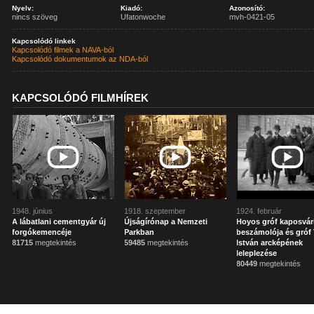
Nyelv:
Kiadó:
Azonosító:
nincs szöveg
Ufatonwoche
mvh-0421-05
Kapcsolódó linkek
Kapcsolódó filmek a NAVA-ból
Kapcsolódó dokumentumok az NDA-ból
KAPCSOLÓDÓ FILMHÍREK
1948. június
1918. szeptember
1924. február
A lábatlani cementgyár új
Újságírónap a Nemzeti
Hoyos gróf kaposvár
forgókemencéje
Parkban
beszámolója és gróf 
81715
megtekintés
59485
megtekintés
István arcképének
leleplezése
80449
megtekintés