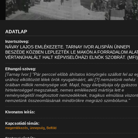
ADATLAP
Inzertszöveg:
NÁVAY LAJOS EMLÉKEZETE. TARNAY IVOR ALISPÁN ÜNNEPI
BESZÉDE KÖZBEN LEPLEZTÉK LE MAKÓN A FORRADALOM ALA
VÉRTANÚHALÁLT HALT KÉPVISELŐHÁZI ELNÖK SZOBRÁT. (MFI
Elhangzó szöveg:
[Tarnay Ivor:] "Pár perccel előbb áhítatos könyörgés szállott fel az 
urához elköltözött lélek örök nyugalmáért, aki [?] nemzetünk nehéz
óráiban milliók reménysége volt. Majd, hogy életpályája oly gyászos
hirtelenséggel megszakadt, nemes emlékezetű mártírja lett e
reménységétől megfosztott nemzedéknek, tragikus elmúlása viszon
nemzetünk összeomlásának mindörökre megrázó szimbóluma."
Kivonatos leírás:
Kapcsolódó témák:
megemlékezés
,
ünnepség
,
Belföld