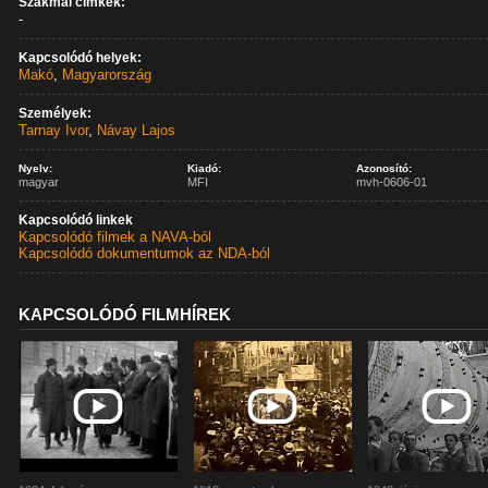
Szakmai címkék:
-
Kapcsolódó helyek:
Makó
,
Magyarország
Személyek:
Tarnay Ivor
,
Návay Lajos
Nyelv:
Kiadó:
Azonosító:
magyar
MFI
mvh-0606-01
Kapcsolódó linkek
Kapcsolódó filmek a NAVA-ból
Kapcsolódó dokumentumok az NDA-ból
KAPCSOLÓDÓ FILMHÍREK