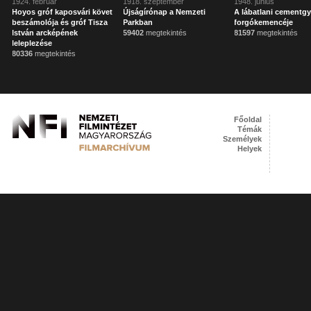
1924. február
1918. szeptember
1948. június
Hoyos gróf kaposvári követ
Újságírónap a Nemzeti
A lábatlani cementgy
beszámolója és gróf Tisza
Parkban
forgókemencéje
István arcképének
59402
megtekintés
81597
megtekintés
leleplezése
80336
megtekintés
Főoldal
Témák
Személyek
Helyek