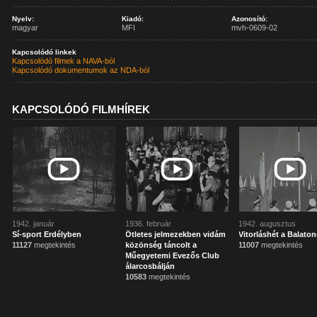
Nyelv:
Kiadó:
Azonosító:
magyar
MFI
mvh-0609-02
Kapcsolódó linkek
Kapcsolódó filmek a NAVA-ból
Kapcsolódó dokumentumok az NDA-ból
KAPCSOLÓDÓ FILMHÍREK
1942. január
1936. február
1942. augusztus
Sí-sport Erdélyben
Ötletes jelmezekben vidám
Vitorláshét a Balato
11127
megtekintés
közönség táncolt a
11007
megtekintés
Műegyetemi Evezős Club
álarcosbálján
10583
megtekintés