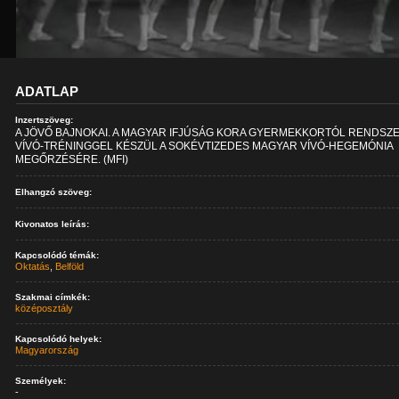
ADATLAP
Inzertszöveg:
A JÖVŐ BAJNOKAI. A MAGYAR IFJÚSÁG KORA GYERMEKKORTÓL RENDSZ
VÍVÓ-TRÉNINGGEL KÉSZÜL A SOKÉVTIZEDES MAGYAR VÍVÓ-HEGEMÓNIA
MEGŐRZÉSÉRE. (MFI)
Elhangzó szöveg:
Kivonatos leírás:
Kapcsolódó témák:
Oktatás
,
Belföld
Szakmai címkék:
középosztály
Kapcsolódó helyek:
Magyarország
Személyek:
-