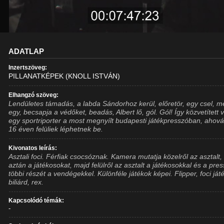
ADATLAP
Inzertszöveg:
PILLANATKÉPEK (KNOLL ISTVÁN)
Elhangzó szöveg:
Lendületes támadás, a labda Sándorhoz kerül, előretör, egy csel, 
egy, becsapja a védőket, beadás, Albert lő, gól. Gól! Így közvetített 
egy sportriporter a most megnyílt budapesti játékpresszóban, ahov
16 éven felüliek léphetnek be.
Kivonatos leírás:
Asztali foci. Férfiak csocsóznak. Kamera mutatja közelről az asztalt,
aztán a játékosokat, majd felülről az asztalt a játékosokkal és a pre
többi részét a vendégekkel. Különféle játékok képei. Flipper, foci ját
biliárd, rex.
Kapcsolódó témák:
-