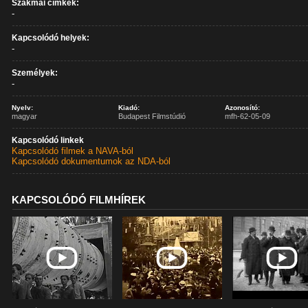
Szakmai címkék:
-
Kapcsolódó helyek:
-
Személyek:
-
Nyelv:
Kiadó:
Azonosító:
magyar
Budapest Filmstúdió
mfh-62-05-09
Kapcsolódó linkek
Kapcsolódó filmek a NAVA-ból
Kapcsolódó dokumentumok az NDA-ból
KAPCSOLÓDÓ FILMHÍREK