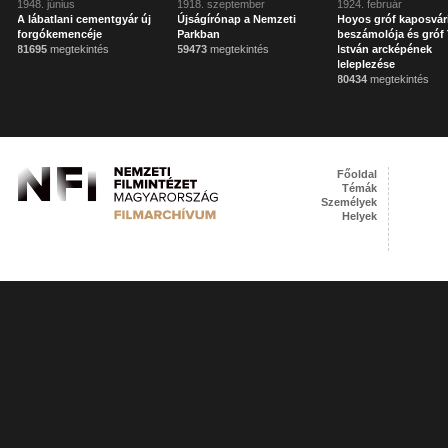
1948. június
1918. szeptember
1924. február
A lábatlani cementgyár új
Újságírónap a Nemzeti
Hoyos gróf kaposvár
forgókemencéje
Parkban
beszámolója és gróf 
81695
megtekintés
59473
megtekintés
István arcképének
leleplezése
80434
megtekintés
Főoldal
Témák
Személyek
Helyek