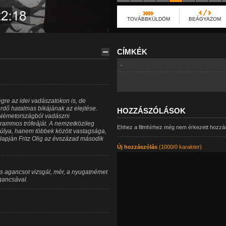
TOVÁBBKÜLDÖM
BEÁGYAZOM
CÍMKÉK
-
gre az idei vadászatokon is, de
rdő hatalmas bikájának az elejtése.
HOZZÁSZÓLÁSOK
at-Németországból vadászni
rammos trófeáját. A nemzetközileg
Ehhez a filmhírhez még nem érkezett hozzá
súlya, hanem többek között vastagsága,
alapján Fritz Olig az évszázad második
Új hozzászólás
(1000/0 karakter)
as agancsot vizsgál, mér, a nyugatnémet
gancsával.