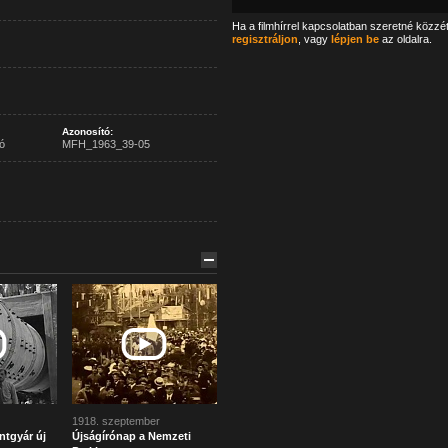
Ha a filmhírrel kapcsolatban szeretné közzé
regisztráljon
, vagy
lépjen be
az oldalra.
Azonosító:
ó
MFH_1963_39-05
1918. szeptember
ntgyár új
Újságírónap a Nemzeti