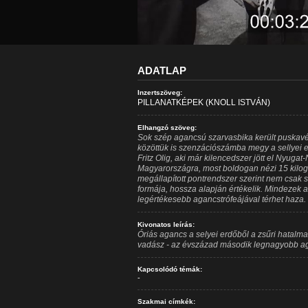
ADATLAP
Inzertszöveg:
PILLANATKÉPEK (KNOLL ISTVÁN)
Elhangzó szöveg:
Sok szép agancsú szarvasbika került puskavé
közöttük is szenzációszámba megy a sellyei e
Fritz Olig, aki már kilencedszer jött el Nyug
Magyarországra, most boldogan nézi 15 kilog
megállapított pontrendszer szerint nem csak 
formája, hossza alapján értékelik. Mindezek 
legértékesebb agancstrófeájával térhet haza.
Kivonatos leírás:
Óriás agancs a selyei erdőből a zsűri hatalm
vadász - az évszázad második legnagyobb a
Kapcsolódó témák:
-
Szakmai címkék: