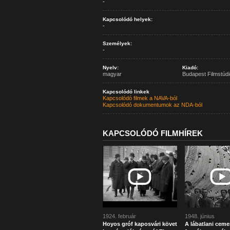
-
Kapcsolódó helyek:
-
Személyek:
-
Nyelv:
Kiadó:
magyar
Budapest Filmstúdi
Kapcsolódó linkek
Kapcsolódó filmek a NAVA-ból
Kapcsolódó dokumentumok az NDA-ból
KAPCSOLÓDÓ FILMHÍREK
1924. február
1948. június
Hoyos gróf kaposvári követ
A lábatlani ceme