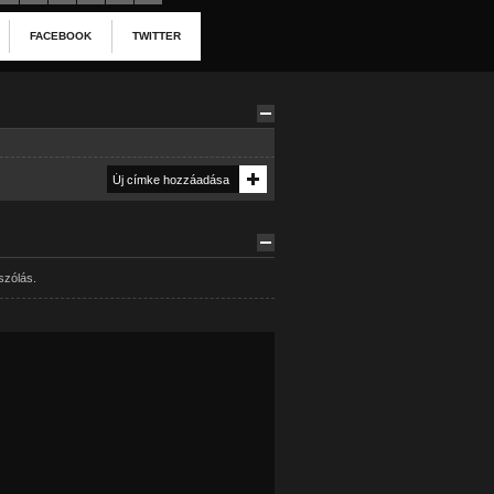
FACEBOOK
TWITTER
szólás.