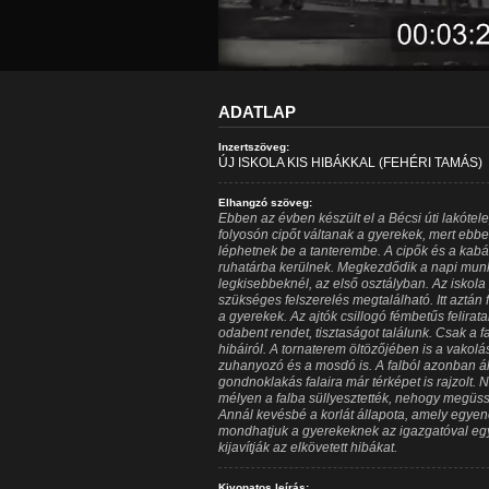
ADATLAP
Inzertszöveg:
ÚJ ISKOLA KIS HIBÁKKAL (FEHÉRI TAMÁS)
Elhangzó szöveg:
Ebben az évben készült el a Bécsi úti lakótelep
folyosón cipőt váltanak a gyerekek, mert ebb
léphetnek be a tanterembe. A cipők és a kabáto
ruhatárba kerülnek. Megkezdődik a napi munk
legkisebbeknél, az első osztályban. Az iskol
szükséges felszerelés megtalálható. Itt aztán
a gyerekek. Az ajtók csillogó fémbetűs felirat
odabent rendet, tisztaságot találunk. Csak a 
hibáiról. A tornaterem öltözőjében is a vakolás
zuhanyozó és a mosdó is. A falból azonban áll
gondnoklakás falaira már térképet is rajzolt. 
mélyen a falba süllyesztették, nehogy megüss
Annál kevésbé a korlát állapota, amely egyen
mondhatjuk a gyerekeknek az igazgatóval együ
kijavítják az elkövetett hibákat.
Kivonatos leírás: