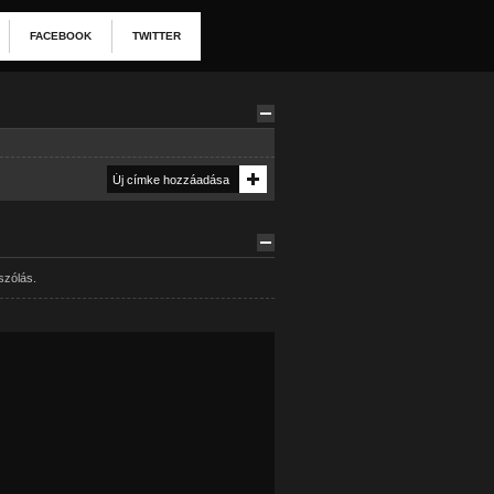
FACEBOOK
TWITTER
szólás.