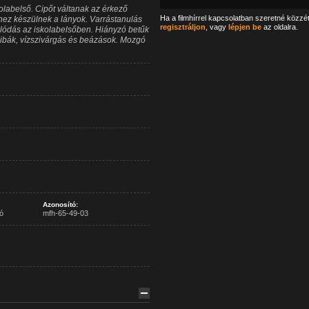
kolabelső. Cipőt váltanak az érkező
Ha a filmhírrel kapcsolatban szeretné közzé
shez készülnek a lányok. Varrástanulás
regisztráljon
, vagy
lépjen be
az oldalra.
álódás az iskolabelsőben. Hiányzó betűk
 hibák, vízszivárgás és beázások. Mozgó
Azonosító:
ó
mfh-65-49-03