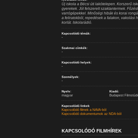
Új iskola a Bécsi úti lakótelepen. Korszerű is
gyerekek. Jól felszerelt szaktantermek. Főzé
varrógépekkel. Minőségi hibák és korai rong
a feliratokból, repedések a falakon, vakolási
korlát. Iskolarádió.
Kapcsolódó témák:
-
Szakmai címkék:
-
Kapcsolódó helyek:
-
Személyek:
-
Nyelv:
Kiadó:
magyar
Budapest Filmstúdi
Kapcsolódó linkek
Kapcsolódó filmek a NAVA-ból
Kapcsolódó dokumentumok az NDA-ból
KAPCSOLÓDÓ FILMHÍREK