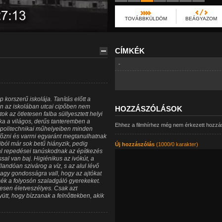
TOVÁBBKÜLDÖM
BEÁGYAZOM
CÍMKÉK
-
 korszerű iskolája. Tanítás előtt a
en az iskolában utcai cipőben nem
HOZZÁSZÓLÁSOK
k az ötletesen falba süllyesztett helyi
a a világos, derűs tanteremben a
Ehhez a filmhírhez még nem érkezett hozzá
a politechnikai műhelyeiben minden
 főzni és varrni egyaránt megtanulhatnak
aiból már sok betű hiányzik, pedig
Új hozzászólás
(1000/0 karakter)
fal repedései tanúskodnak az építkezés
sal van baj. Higiénikus az ivókút, a
andóan szivárog a víz, s az alul lévő
Nagy gondosságra vall, hogy az ajtókat
ék a folyosón szaladgáló gyerekeket.
esen életveszélyes. Csak azt
tt, hogy bízzanak a felnőttekben, akik