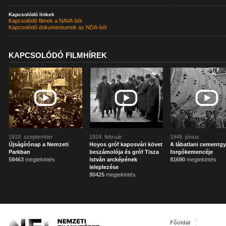
Kapcsolódó linkek
Kapcsolódó filmek a NAVA-ból
Kapcsolódó dokumentumok az NDA-ból
KAPCSOLÓDÓ FILMHÍREK
1918. szeptember
1924. február
1948. június
Újságírónap a Nemzeti
Hoyos gróf kaposvári követ
A lábatlani cementgy
Parkban
beszámolója és gróf Tisza
forgókemencéje
59463
megtekintés
István arcképének
81690
megtekintés
leleplezése
80425
megtekintés
Főoldal