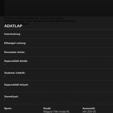
Ennek a híradóeseménynek sajnos nem maradt
fenn filmanyaga. Címe, témája csak a korabeli forrásokból
volt rekonstruálható.
ADATLAP
Inzertszöveg:
Elhangzó szöveg:
Kivonatos leírás:
Kapcsolódó témák:
-
Szakmai címkék:
-
Kapcsolódó helyek:
-
Személyek:
-
Nyelv:
Kiadó:
Azonosító:
Magyar Film Iroda Rt.
mh-259-05