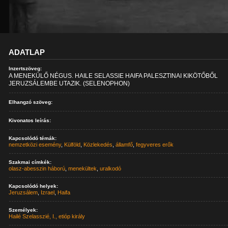
ADATLAP
Inzertszöveg:
A MENEKÜLŐ NÉGUS. HAILE SELASSIE HAIFA PALESZTINAI KIKÖTŐBŐL
JERUZSÁLEMBE UTAZIK. (SELENOPHON)
Elhangzó szöveg:
Kivonatos leírás:
Kapcsolódó témák:
nemzetközi esemény
,
Külföld
,
Közlekedés
,
államfő
,
fegyveres erők
Szakmai címkék:
olasz-abesszin háború
,
menekültek
,
uralkodó
Kapcsolódó helyek:
Jeruzsálem
,
Izrael
,
Haifa
Személyek:
Hailé Szelasszié, I., etióp király