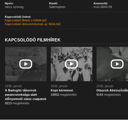
Nyelv:
Kiadó:
Azonosító:
nincs szöveg
Selenophon
mvh-0640-09
Kapcsolódó linkek
Kapcsolódó filmek a NAVA-ból
Kapcsolódó dokumentumok az NDA-ból
KAPCSOLÓDÓ FILMHÍREK
1936. január
1936. január
1936. január
A Badoglio tábornok
Kopt körmenet
Olaszok Abesszíniá
parancsnoksága alatt
10852
megtekintés
9143
megtekintés
előnyomuló olasz csapatok
9213
megtekintés