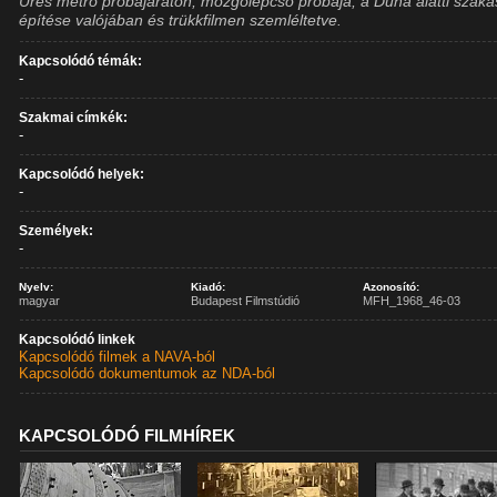
Üres metró próbajáraton, mozgólépcső próbája, a Duna alatti szaka
építése valójában és trükkfilmen szemléltetve.
Kapcsolódó témák:
-
Szakmai címkék:
-
Kapcsolódó helyek:
-
Személyek:
-
Nyelv:
Kiadó:
Azonosító:
magyar
Budapest Filmstúdió
MFH_1968_46-03
Kapcsolódó linkek
Kapcsolódó filmek a NAVA-ból
Kapcsolódó dokumentumok az NDA-ból
KAPCSOLÓDÓ FILMHÍREK