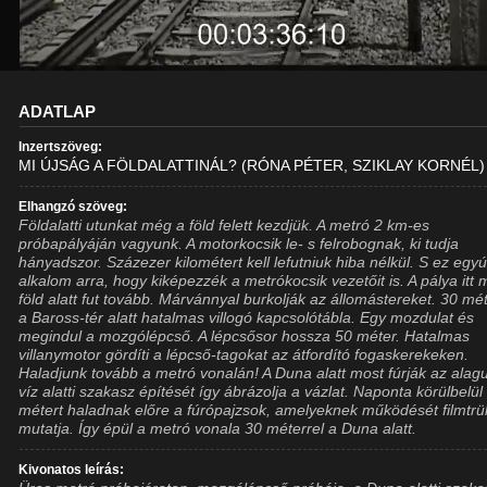
ADATLAP
Inzertszöveg:
MI ÚJSÁG A FÖLDALATTINÁL? (RÓNA PÉTER, SZIKLAY KORNÉL)
Elhangzó szöveg:
Földalatti utunkat még a föld felett kezdjük. A metró 2 km-es
próbapályáján vagyunk. A motorkocsik le- s felrobognak, ki tudja
hányadszor. Százezer kilométert kell lefutniuk hiba nélkül. S ez egyút
alkalom arra, hogy kiképezzék a metrókocsik vezetőit is. A pálya itt 
föld alatt fut tovább. Márvánnyal burkolják az állomástereket. 30 mét
a Baross-tér alatt hatalmas villogó kapcsolótábla. Egy mozdulat és
megindul a mozgólépcső. A lépcsősor hossza 50 méter. Hatalmas
villanymotor gördíti a lépcső-tagokat az átfordító fogaskerekeken.
Haladjunk tovább a metró vonalán! A Duna alatt most fúrják az alagu
víz alatti szakasz építését így ábrázolja a vázlat. Naponta körülbelül
métert haladnak előre a fúrópajzsok, amelyeknek működését filmtrü
mutatja. Így épül a metró vonala 30 méterrel a Duna alatt.
Kivonatos leírás: