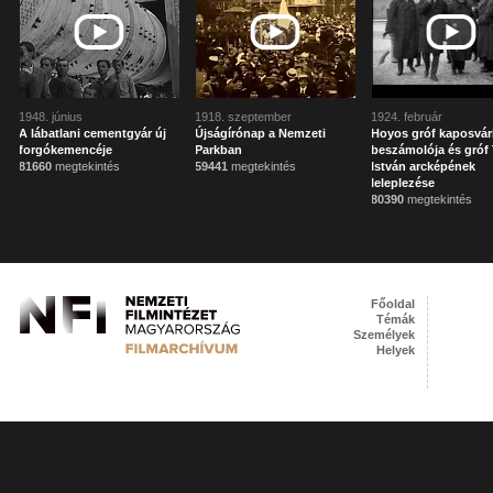
1948. június
1918. szeptember
1924. február
A lábatlani cementgyár új
Újságírónap a Nemzeti
Hoyos gróf kaposvár
forgókemencéje
Parkban
beszámolója és gróf 
81660
megtekintés
59441
megtekintés
István arcképének
leleplezése
80390
megtekintés
Főoldal
Témák
Személyek
Helyek