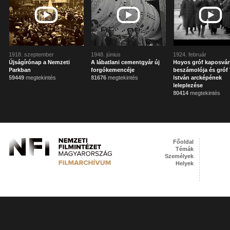
1918. szeptember
1948. június
1924. február
Újságírónap a Nemzeti
A lábatlani cementgyár új
Hoyos gróf kaposvár
Parkban
forgókemencéje
beszámolója és gróf 
59449
megtekintés
81676
megtekintés
István arcképének
leleplezése
80414
megtekintés
Főoldal
Témák
Személyek
Helyek