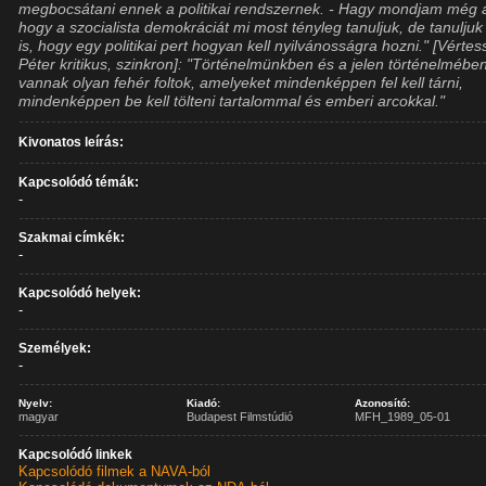
megbocsátani ennek a politikai rendszernek. - Hagy mondjam még a
hogy a szocialista demokráciát mi most tényleg tanuljuk, de tanuljuk
is, hogy egy politikai pert hogyan kell nyilvánosságra hozni." [Vértes
Péter kritikus, szinkron]: "Történelmünkben és a jelen történelmében
vannak olyan fehér foltok, amelyeket mindenképpen fel kell tárni,
mindenképpen be kell tölteni tartalommal és emberi arcokkal."
Kivonatos leírás:
Kapcsolódó témák:
-
Szakmai címkék:
-
Kapcsolódó helyek:
-
Személyek:
-
Nyelv:
Kiadó:
Azonosító:
magyar
Budapest Filmstúdió
MFH_1989_05-01
Kapcsolódó linkek
Kapcsolódó filmek a NAVA-ból