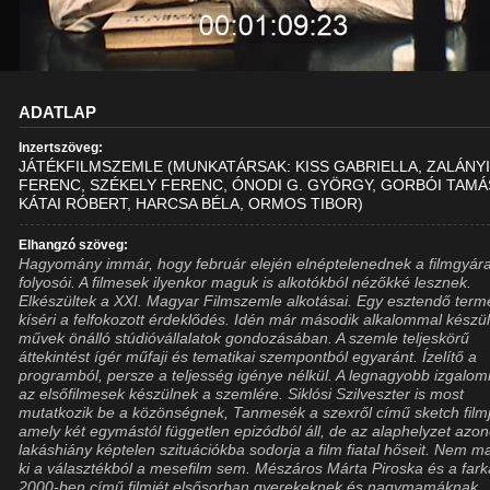
ADATLAP
Inzertszöveg:
JÁTÉKFILMSZEMLE (MUNKATÁRSAK: KISS GABRIELLA, ZALÁNY
FERENC, SZÉKELY FERENC, ÓNODI G. GYÖRGY, GORBÓI TAMÁ
KÁTAI RÓBERT, HARCSA BÉLA, ORMOS TIBOR)
Elhangzó szöveg:
Hagyomány immár, hogy február elején elnéptelenednek a filmgyár
folyosói. A filmesek ilyenkor maguk is alkotókból nézőkké lesznek.
Elkészültek a XXI. Magyar Filmszemle alkotásai. Egy esztendő term
kíséri a felfokozott érdeklődés. Idén már második alkalommal készül
művek önálló stúdióvállalatok gondozásában. A szemle teljeskörű
áttekintést ígér műfaji és tematikai szempontból egyaránt. Ízelítő a
programból, persze a teljesség igénye nélkül. A legnagyobb izgalo
az elsőfilmesek készülnek a szemlére. Siklósi Szilveszter is most
mutatkozik be a közönségnek, Tanmesék a szexről című sketch filmj
amely két egymástól független epizódból áll, de az alaphelyzet azon
lakáshiány képtelen szituációkba sodorja a film fiatal hőseit. Nem m
ki a választékból a mesefilm sem. Mészáros Márta Piroska és a far
2000-ben című filmjét elsősorban gyerekeknek és nagymamáknak