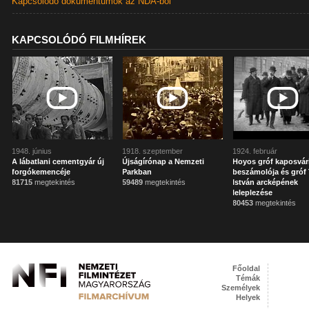
Kapcsolódó dokumentumok az NDA-ból
KAPCSOLÓDÓ FILMHÍREK
1948. június
1918. szeptember
1924. február
A lábatlani cementgyár új
Újságírónap a Nemzeti
Hoyos gróf kaposvár
forgókemencéje
Parkban
beszámolója és gróf 
81715
megtekintés
59489
megtekintés
István arcképének
leleplezése
80453
megtekintés
Főoldal
Témák
Személyek
Helyek