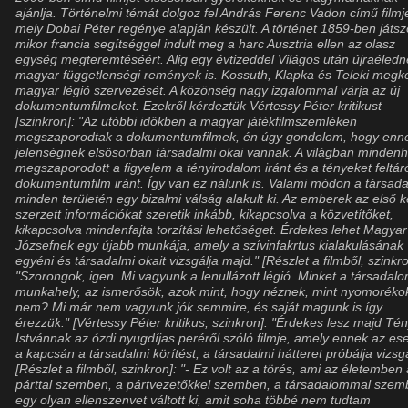
ajánlja. Történelmi témát dolgoz fel András Ferenc Vadon című filmj
mely Dobai Péter regénye alapján készült. A történet 1859-ben játsz
mikor francia segítséggel indult meg a harc Ausztria ellen az olasz
egység megteremtéséért. Alig egy évtizeddel Világos után újraéledn
magyar függetlenségi remények is. Kossuth, Klapka és Teleki megk
magyar légió szervezését. A közönség nagy izgalommal várja az új
dokumentumfilmeket. Ezekről kérdeztük Vértessy Péter kritikust
[szinkron]: "Az utóbbi időkben a magyar játékfilmszemléken
megszaporodtak a dokumentumfilmek, én úgy gondolom, hogy enn
jelenségnek elsősorban társadalmi okai vannak. A világban mindenh
megszaporodott a figyelem a tényirodalom iránt és a tényeket feltár
dokumentumfilm iránt. Így van ez nálunk is. Valami módon a társad
minden területén egy bizalmi válság alakult ki. Az emberek az első 
szerzett információkat szeretik inkább, kikapcsolva a közvetítőket,
kikapcsolva mindenfajta torzítási lehetőséget. Érdekes lehet Magyar
Józsefnek egy újabb munkája, amely a szívinfakrtus kialakulásának
egyéni és társadalmi okait vizsgálja majd." [Részlet a filmből, szinkro
"Szorongok, igen. Mi vagyunk a lenullázott légió. Minket a társadalo
munkahely, az ismerősök, azok mint, hogy néznek, mint nyomoréko
nem? Mi már nem vagyunk jók semmire, és saját magunk is így
érezzük." [Vértessy Péter kritikus, szinkron]: "Érdekes lesz majd Tén
Istvánnak az ózdi nyugdíjas peréről szóló filmje, amely ennek az es
a kapcsán a társadalmi körítést, a társadalmi hátteret próbálja vizsgá
[Részlet a filmből, szinkron]: "- Ez volt az a törés, ami az életemben
párttal szemben, a pártvezetőkkel szemben, a társadalommal sze
egy olyan ellenszenvet váltott ki, amit soha többé nem tudtam