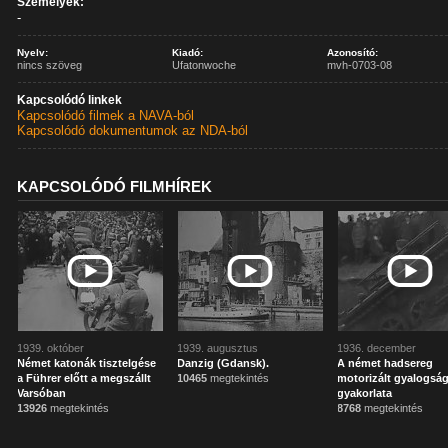
Személyek:
-
Nyelv:
Kiadó:
Azonosító:
nincs szöveg
Ufatonwoche
mvh-0703-08
Kapcsolódó linkek
Kapcsolódó filmek a NAVA-ból
Kapcsolódó dokumentumok az NDA-ból
KAPCSOLÓDÓ FILMHÍREK
1939. október
1939. augusztus
1936. december
Német katonák tisztelgése
Danzig (Gdansk).
A német hadsereg
a Führer előtt a megszállt
10465
megtekintés
motorizált gyalogsá
Varsóban
gyakorlata
13926
megtekintés
8768
megtekintés