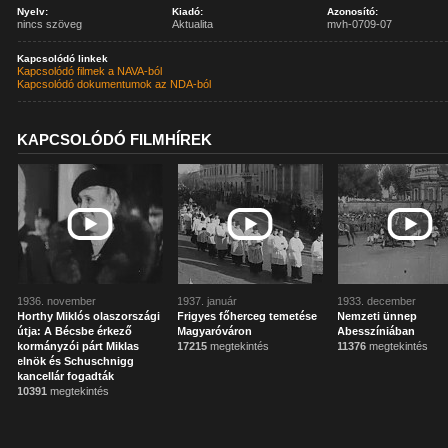
Nyelv:
Kiadó:
Azonosító:
nincs szöveg
Aktualita
mvh-0709-07
Kapcsolódó linkek
Kapcsolódó filmek a NAVA-ból
Kapcsolódó dokumentumok az NDA-ból
KAPCSOLÓDÓ FILMHÍREK
1936. november
1937. január
1933. december
Horthy Miklós olaszországi
Frigyes főherceg temetése
Nemzeti ünnep
útja: A Bécsbe érkező
Magyaróváron
Abesszíniában
kormányzói párt Miklas
17215
megtekintés
11376
megtekintés
elnök és Schuschnigg
kancellár fogadták
10391
megtekintés