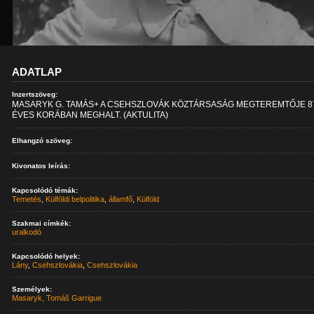
ADATLAP
Inzertszöveg:
MASARYK G. TAMÁS+ A CSEHSZLOVÁK KÖZTÁRSASÁG MEGTEREMTŐJE 8
ÉVES KORÁBAN MEGHALT. (AKTULITA)
Elhangzó szöveg:
Kivonatos leírás:
Kapcsolódó témák:
Temetés
,
Külföldi belpolitika
,
államfő
,
Külföld
Szakmai címkék:
uralkodó
Kapcsolódó helyek:
Lány
,
Csehszlovákia
,
Csehszlovákia
Személyek:
Masaryk, Tomáš Garrigue