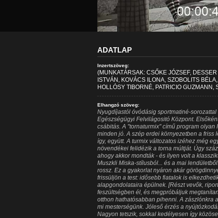
ADATLAP
Inzertszöveg:
(MUNKATÁRSAK: CSŐKE JÓZSEF, DESSER
ISTVÁN, KOVÁCS ILONA, SZOBOLITS BÉLA
HOLLÓSY TIBORNÉ, PATRICIO GUZMANN, 
Elhangzó szöveg:
Nyugdíjastól óvódásig sportmatiné-sorozattal
Egészségügyi Felvilágositó Központ. Elsőként 
csábitás. A "tornaturmix" című program olyan le
minden jó. A szép erdei környezetben a friss
így, együtt. A turmix változatos izéhez még e
növendékei felidézik a torna múltját. Úgy szá
ahogy akkor mondták - és ilyen volt a klassziku
Muszkli Miska-stílusból... és a mai lendületb
rossz. Ez a gyakorlat nyáron akár görögdinny
frissüljön a test: idősebb fiatalok is elkezdhe
alapgondolataira épülnek. [Részt vevők, riport
feszültségben él, és megpróbáljuk megtaníta
otthon hathatósabban pihenni. A zászlónkra az
mi mesterségünk. Jóleső érzés a nyújtózkodás!
Nagyon tetszik, sokkal kedélyesen így közöse