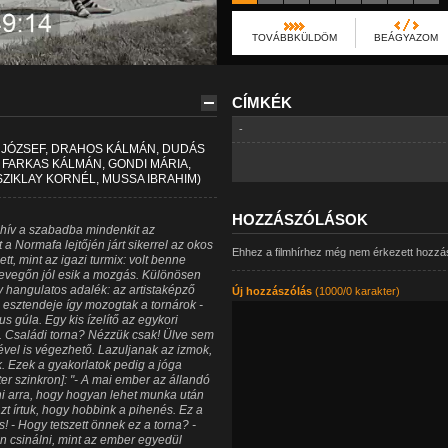
TOVÁBBKÜLDÖM
BEÁGYAZOM
CÍMKÉK
-
 JÓZSEF, DRAHOS KÁLMÁN, DUDÁS
, FARKAS KÁLMÁN, GONDI MÁRIA,
SZIKLAY KORNÉL, MUSSA IBRAHIM)
HOZZÁSZÓLÁSOK
 hív a szabadba mindenkit az
a Normafa lejtőjén járt sikerrel az okos
Ehhez a filmhírhez még nem érkezett hozzá
tt, mint az igazi turmix: volt benne
 levegőn jól esik a mozgás. Különösen
gy hangulatos adalék: az artistaképző
Új hozzászólás
(1000/0 karakter)
z esztendeje így mozogtak a tornárok -
s gúla. Egy kis ízelítő az egykori
ől. Családi torna? Nézzük csak! Ülve sem
ével is végezhető. Lazuljanak az izmok,
tik. Ezek a gyakorlatok pedig a jóga
er szinkron]: "- A mai ember az állandó
ni arra, hogy hogyan lehet munka után
t írtuk, hogy hobbink a pihenés. Ez a
 - Hogy tetszett önnek ez a torna? -
n csinálni, mint az ember egyedül