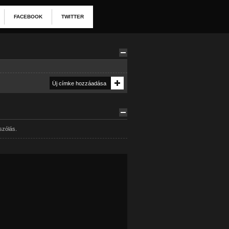
FACEBOOK
TWITTER
szólás.