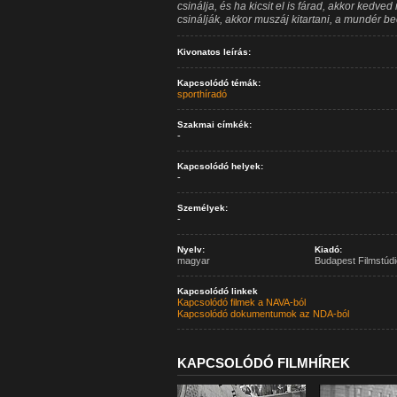
csinálja, és ha kicsit el is fárad, akkor kedve
csinálják, akkor muszáj kitartani, a mundér be
Kivonatos leírás:
Kapcsolódó témák:
sporthíradó
Szakmai címkék:
-
Kapcsolódó helyek:
-
Személyek:
-
Nyelv:
Kiadó:
magyar
Budapest Filmstúdi
Kapcsolódó linkek
Kapcsolódó filmek a NAVA-ból
Kapcsolódó dokumentumok az NDA-ból
KAPCSOLÓDÓ FILMHÍREK