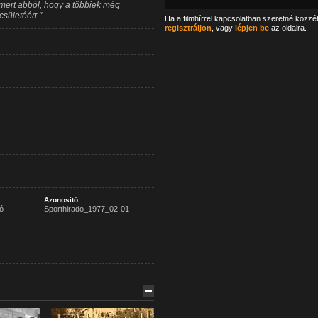
d mert abból, hogy a többiek még
csületéért."
Ha a filmhírrel kapcsolatban szeretné közzé
regisztráljon
, vagy
lépjen be
az oldalra.
Azonosító:
ó
Sporthirado_1977_02-01