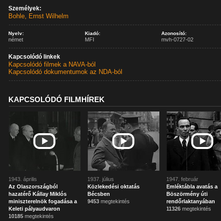
Személyek:
Bohle, Ernst Wilhelm
Nyelv:
Kiadó:
Azonosító:
német
MFI
mvh-0727-02
Kapcsolódó linkek
Kapcsolódó filmek a NAVA-ból
Kapcsolódó dokumentumok az NDA-ból
KAPCSOLÓDÓ FILMHÍREK
1943. április
1937. július
1947. február
Az Olaszországból
Közlekedési oktatás
Emléktábla avatás a
hazatérő Kállay Miklós
Bécsben
Böszörmény úti
miniszterelnök fogadása a
9453
megtekintés
rendőrlaktanyában
Keleti pályaudvaron
11326
megtekintés
10185
megtekintés