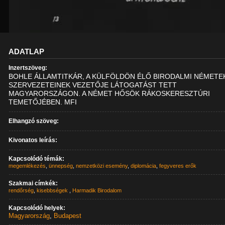
ADATLAP
Inzertszöveg:
BOHLE ÁLLAMTITKÁR, A KÜLFÖLDÖN ÉLŐ BIRODALMI NÉMETE
SZERVEZETEINEK VEZETŐJE LÁTOGATÁST TETT
MAGYARORSZÁGON. A NÉMET HŐSÖK RÁKOSKERESZTÚRI
TEMETŐJÉBEN. MFI
Elhangzó szöveg:
Kivonatos leírás:
Kapcsolódó témák:
megemlékezés
,
ünnepség
,
nemzetközi esemény
,
diplomácia
,
fegyveres erők
Szakmai címkék:
rendőrség
,
kisebbségek
,
Harmadik Birodalom
Kapcsolódó helyek:
Magyarország
,
Budapest