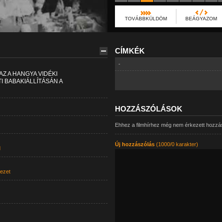
TOVÁBBKÜLDÖM
BEÁGYAZOM
CÍMKÉK
-
Z A HANGYA VIDÉKI
 BABAKIÁLLÍTÁSÁN A
HOZZÁSZÓLÁSOK
Ehhez a filmhírhez még nem érkezett hozzá
Új hozzászólás
(1000/0 karakter)
d
ezet