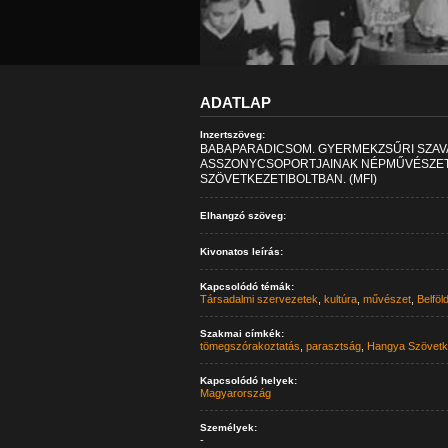
ADATLAP
Inzertszöveg:
BABAPARADICSOM. GYERMEKZSŰRI SZAVA
ASSZONYCSOPORTJAINAK NÉPMŰVÉSZETI
SZÖVETKEZETIBOLTBAN. (MFI)
Elhangzó szöveg:
Kivonatos leírás:
Kapcsolódó témák:
Társadalmi szervezetek
,
kultúra
,
művészet
,
Belföl
Szakmai címkék:
tömegszórakoztatás
,
parasztság
,
Hangya Szövetk
Kapcsolódó helyek:
Magyarország
Személyek:
-