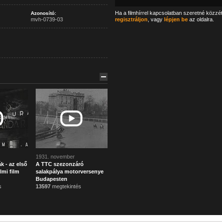
Ha a filmhírrel kapcsolatban szeretné közzé
Azonosító:
mvh-0739-03
regisztráljon
, vagy
lépjen be
az oldalra.
1931. november
k - az első
A TTC szezonzáró
mi film
salakpálya motorversenye
Budapesten
s
13597
megtekintés