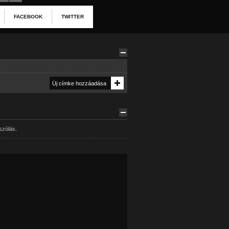
FACEBOOK
TWITTER
szólás.