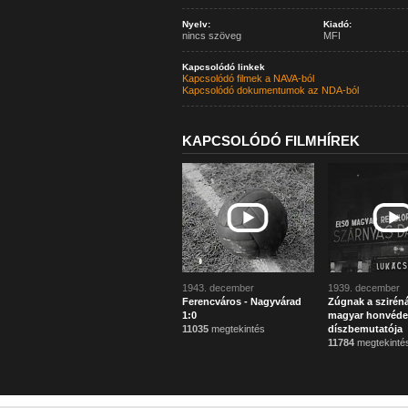
Nyelv:
Kiadó:
nincs szöveg
MFI
Kapcsolódó linkek
Kapcsolódó filmek a NAVA-ból
Kapcsolódó dokumentumok az NDA-ból
KAPCSOLÓDÓ FILMHÍREK
1943. december
1939. december
Ferencváros - Nagyvárad
Zúgnak a sziréná
1:0
magyar honvédel
11035
megtekintés
díszbemutatója
11784
megtekinté