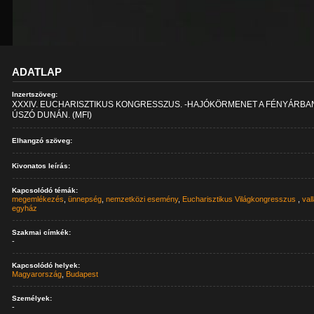
ADATLAP
Inzertszöveg:
XXXIV. EUCHARISZTIKUS KONGRESSZUS. -HAJÓKÖRMENET A FÉNYÁRBA
ÚSZÓ DUNÁN. (MFI)
Elhangzó szöveg:
Kivonatos leírás:
Kapcsolódó témák:
megemlékezés
,
ünnepség
,
nemzetközi esemény
,
Eucharisztikus Világkongresszus
,
val
egyház
Szakmai címkék:
-
Kapcsolódó helyek:
Magyarország
,
Budapest
Személyek:
-