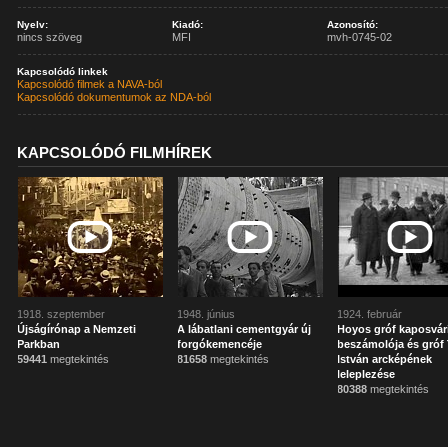
Nyelv:
Kiadó:
Azonosító:
nincs szöveg
MFI
mvh-0745-02
Kapcsolódó linkek
Kapcsolódó filmek a NAVA-ból
Kapcsolódó dokumentumok az NDA-ból
KAPCSOLÓDÓ FILMHÍREK
1918. szeptember
1948. június
1924. február
Újságírónap a Nemzeti
A lábatlani cementgyár új
Hoyos gróf kaposvár
Parkban
forgókemencéje
beszámolója és gróf 
59441
megtekintés
81658
megtekintés
István arcképének
leleplezése
80388
megtekintés