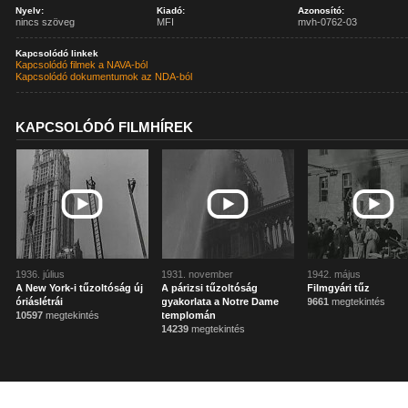
Nyelv:
Kiadó:
Azonosító:
nincs szöveg
MFI
mvh-0762-03
Kapcsolódó linkek
Kapcsolódó filmek a NAVA-ból
Kapcsolódó dokumentumok az NDA-ból
KAPCSOLÓDÓ FILMHÍREK
1936. július
1931. november
1942. május
A New York-i tűzoltóság új
A párizsi tűzoltóság
Filmgyári tűz
óriáslétrái
gyakorlata a Notre Dame
9661
megtekintés
10597
megtekintés
templomán
14239
megtekintés