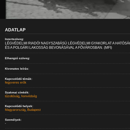
ADATLAP
Inzertszöveg:
LÉGVÉDELMI RIADÓ! NAGYSZABÁSÚ LÉGVÉDELMI GYAKORLAT A HATÓS
ÉS A POLGÁRI LAKOSSÁG BEVONÁSÁVAL A FŐVÁROSBAN. (MFI)
Elhangzó szöveg:
Kivonatos leírás:
Kapcsolódó témák:
fegyveres erők
Szakmai címkék:
tűzoltóság
,
honvédség
Kapcsolódó helyek:
Magyarország
,
Budapest
Személyek:
-