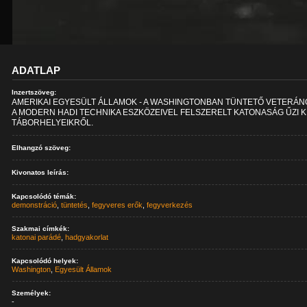
ADATLAP
Inzertszöveg:
AMERIKAI EGYESÜLT ÁLLAMOK - A WASHINGTONBAN TÜNTETŐ VETERÁN
A MODERN HADI TECHNIKA ESZKÖZEIVEL FELSZERELT KATONASÁG ŰZI K
TÁBORHELYEIKRŐL.
Elhangzó szöveg:
Kivonatos leírás:
Kapcsolódó témák:
demonstráció
,
tüntetés
,
fegyveres erők
,
fegyverkezés
Szakmai címkék:
katonai parádé
,
hadgyakorlat
Kapcsolódó helyek:
Washington
,
Egyesült Államok
Személyek:
-