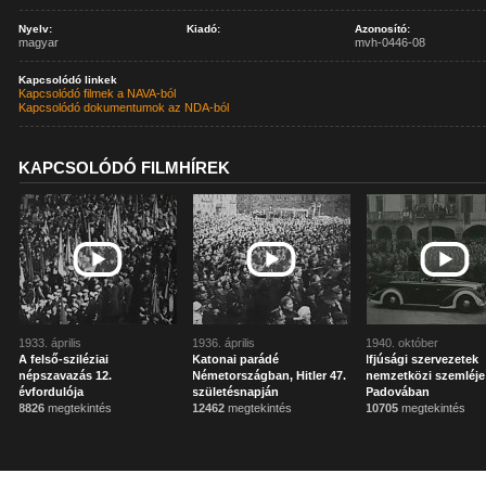
Nyelv:
Kiadó:
Azonosító:
magyar
mvh-0446-08
Kapcsolódó linkek
Kapcsolódó filmek a NAVA-ból
Kapcsolódó dokumentumok az NDA-ból
KAPCSOLÓDÓ FILMHÍREK
1933. április
1936. április
1940. október
A felső-sziléziai
Katonai parádé
Ifjúsági szervezetek
népszavazás 12.
Németországban, Hitler 47.
nemzetközi szemléje
évfordulója
születésnapján
Padovában
8826
megtekintés
12462
megtekintés
10705
megtekintés