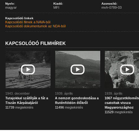
Nyelv:
Kiadó:
Azonosító:
magyar
MFI
mvh-0789-03
Kapcsolódó linkek
Kapcsolódó filmek a NAVA-ból
Kapcsolódó dokumentumok az NDA-ból
KAPCSOLÓDÓ FILMHÍREK
1943. december
1939. április
1939. április
Tutajokkal szállítják a fát a
A nemzet gondoskodása a
1067 négyzetkilomét
Tiszán Kárpátaljáról
Ruténföldön élőkről
csatoltak vissza
11739
megtekintés
11496
megtekintés
Magyarországhoz
11529
megtekintés