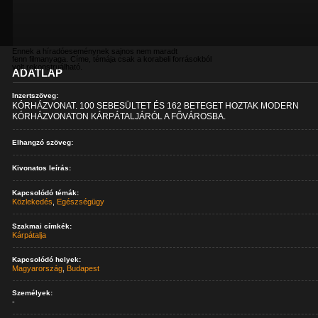
Ennek a híradóeseménynek sajnos nem maradt
fenn filmanyaga. Címe, témája csak a korabeli forrásokból
volt rekonstruálható.
ADATLAP
Inzertszöveg:
KÓRHÁZVONAT. 100 SEBESÜLTET ÉS 162 BETEGET HOZTAK MODERN
KÓRHÁZVONATON KÁRPÁTALJÁRÓL A FŐVÁROSBA.
Elhangzó szöveg:
Kivonatos leírás:
Kapcsolódó témák:
Közlekedés
,
Egészségügy
Szakmai címkék:
Kárpátalja
Kapcsolódó helyek:
Magyarország
,
Budapest
Személyek:
-