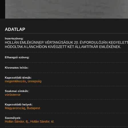
ADATLAP
Inzertszöveg:
HOLLÁN EMLÉKÜNNEP. VÉRTANÚSÁGUK 20. ÉVFORDULÓJÁN KEGYELET
HÓDOLTAK A LÁNCHÍDON KIVÉGZETT KÉT ÁLLAMTITKÁR EMLÉKÉNEK.
Elhangzó szöveg:
Kivonatos leírás:
Kapcsolódó témák:
megemlékezés
,
ünnepség
Szakmai címkék:
vörösterror
Kapcsolódó helyek:
Magyarország
,
Budapest
Személyek:
Hollán Sándor, ifj.
,
Hollán Sándor, id.