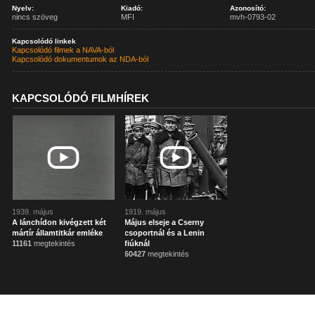
Nyelv:
Kiadó:
Azonosító:
nincs szöveg
MFI
mvh-0793-02
Kapcsolódó linkek
Kapcsolódó filmek a NAVA-ból
Kapcsolódó dokumentumok az NDA-ból
KAPCSOLÓDÓ FILMHÍREK
1939. május
1919. május
A lánchídon kivégzett két
Május elseje a Cserny
mártír államtitkár emléke
csoportnál és a Lenin
11161
megtekintés
fiúknál
60427
megtekintés