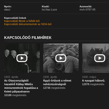
Nyelv:
Kiadó:
Azonosító:
olasz
Ist.Naz.Luce
mvh-0797-05
Kapcsolódó linkek
Kapcsolódó filmek a NAVA-ból
Kapcsolódó dokumentumok az NDA-ból
KAPCSOLÓDÓ FILMHÍREK
1943. április
1940. április
1940. május
Az Olaszországból
Ágyú-óriások a német
A nyugati háború.
hazatérő Kállay Miklós
nehéztüzérségnél
12978
megtekintés
miniszterelnök fogadása a
12736
megtekintés
Keleti pályaudvaron
10188
megtekintés