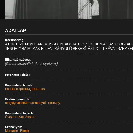
ADATLAP
Inzertszöveg:
A DUCE PIEMONTBAN. MUSSOLINI AOSTAI BESZÉDÉBEN ÁLLÁST FOGLALT
TENGELYHATALMAK ELLEN IRÁNYULÓ BEKERÍTÉSI POLITIKÁVAL SZEMBE
Elhangzó szöveg:
[Benito Mussolini olasz nyelven:]
Kivonatos leírás:
Kapcsolódó témák:
Külföldi belpolitika
,
fasizmus
Szakmai címkék:
tengelyhatalmak
,
kormányfő
,
kormány
Kapcsolódó helyek:
Olaszország
,
Aosta
Személyek:
Mussolini, Benito