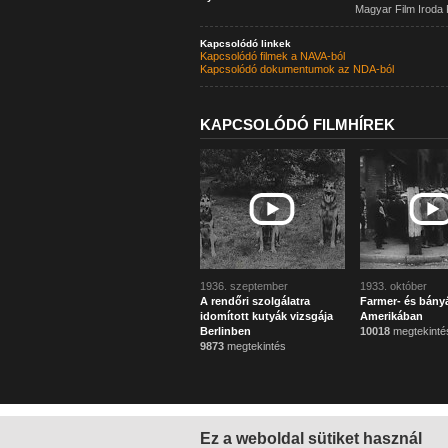
Magyar Film Iroda 
Kapcsolódó linkek
Kapcsolódó filmek a NAVA-ból
Kapcsolódó dokumentumok az NDA-ból
KAPCSOLÓDÓ FILMHÍREK
1936. szeptember
1933. október
A rendőri szolgálatra
Farmer- és bányá
idomított kutyák vizsgája
Amerikában
Berlinben
10018
megtekinté
9873
megtekintés
Ez a weboldal sütiket használ