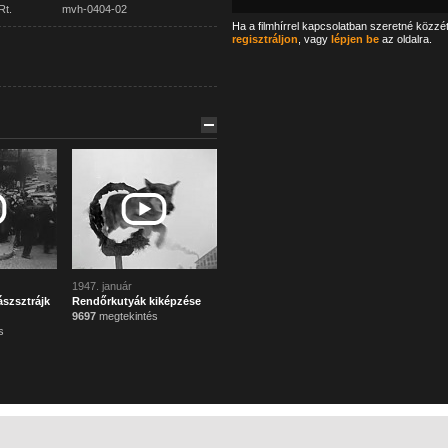
Rt.
mvh-0404-02
Ha a filmhírrel kapcsolatban szeretné közzé
regisztráljon
, vagy
lépjen be
az oldalra.
1947. január
szsztrájk
Rendőrkutyák kiképzése
9697
megtekintés
s
Főoldal
Mi ez?