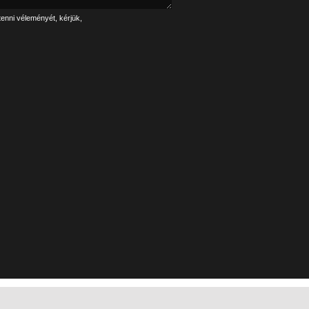
tenni véleményét, kérjük,
Linkek
Impresszum