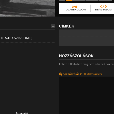
TOVÁBBKÜLDÖM
BEÁGYAZOM
CÍMKÉK
-
ENDŐRLOVAKAT. (MFI)
HOZZÁSZÓLÁSOK
Ehhez a filmhírhez még nem érkezett hozzá
Új hozzászólás
(1000/0 karakter)
Azonosító: