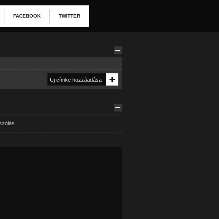
FACEBOOK
TWITTER
szólás.