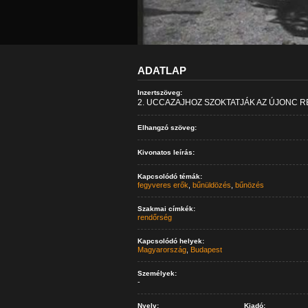
ADATLAP
Inzertszöveg:
2. UCCAZAJHOZ SZOKTATJÁK AZ ÚJONC R
Elhangzó szöveg:
Kivonatos leírás:
Kapcsolódó témák:
fegyveres erők
,
bűnüldözés
,
bűnözés
Szakmai címkék:
rendőrség
Kapcsolódó helyek:
Magyarország
,
Budapest
Személyek:
-
Nyelv:
Kiadó: