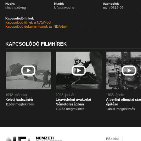
Nyelv:
Kiadó:
Azonosító:
nincs szöveg
Ufatonwoche
mvh-0812-09
Kapcsolódó linkek
Kapcsolódó filmek a NAVA-ból
Kapcsolódó dokumentumok az NDA-ból
KAPCSOLÓDÓ FILMHÍREK
1942. március
1943. január
1935. április
Keleti hadszíntér
Légvédelmi gyakorlat
A berlini olimpiai st
11569
megtekintés
Németországban
építése
10232
megtekintés
14891
megtekintés
Főoldal