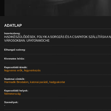
ADATLAP
Inzertszöveg:
HADIKÉSZÜLŐDÉSEK, FOLYIK A SOROZÁS ÉS A CSAPATOK SZÁLLÍTÁSA A 
VÁROSOKBAN. UFATONWOCHE
Elhangzó szöveg:
Kivonatos leírás:
Kapcsolódó témák:
fegyveres erők
,
fegyverkezés
Szakmai címkék:
Harmadik Birodalom
,
katonai parádé
,
hadgyakorlat
Kapcsolódó helyek:
Németország
Személyek:
-