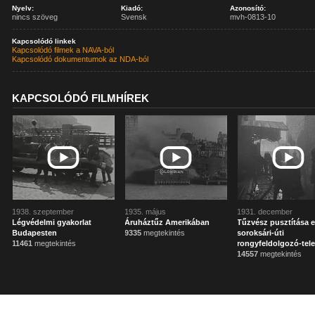
Nyelv:
Kiadó:
Azonosító:
nincs szöveg
Svensk
mvh-0813-10
Kapcsolódó linkek
Kapcsolódó filmek a NAVA-ból
Kapcsolódó dokumentumok az NDA-ból
KAPCSOLÓDÓ FILMHÍREK
1938. szeptember
1935. május
1931. december
Légvédelmi gyakorlat
Áruháztűz Amerikában
Tűzvész pusztítása 
Budapesten
9335
megtekintés
soroksári-úti
11461
megtekintés
rongyfeldolgozó-tel
14557
megtekintés