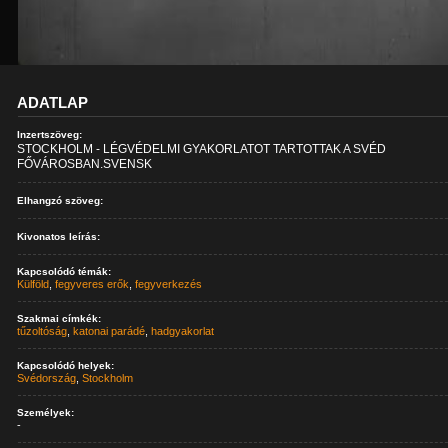
ADATLAP
Inzertszöveg:
STOCKHOLM - LÉGVÉDELMI GYAKORLATOT TARTOTTAK A SVÉD
FŐVÁROSBAN.SVENSK
Elhangzó szöveg:
Kivonatos leírás:
Kapcsolódó témák:
Külföld
,
fegyveres erők
,
fegyverkezés
Szakmai címkék:
tűzoltóság
,
katonai parádé
,
hadgyakorlat
Kapcsolódó helyek:
Svédország
,
Stockholm
Személyek:
-