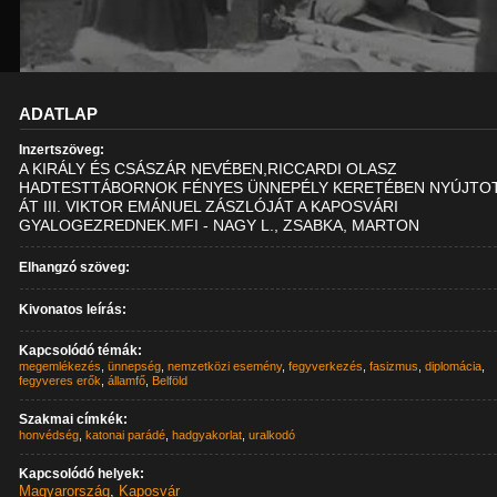
ADATLAP
Inzertszöveg:
A KIRÁLY ÉS CSÁSZÁR NEVÉBEN,RICCARDI OLASZ
HADTESTTÁBORNOK FÉNYES ÜNNEPÉLY KERETÉBEN NYÚJTO
ÁT III. VIKTOR EMÁNUEL ZÁSZLÓJÁT A KAPOSVÁRI
GYALOGEZREDNEK.MFI - NAGY L., ZSABKA, MARTON
Elhangzó szöveg:
Kivonatos leírás:
Kapcsolódó témák:
megemlékezés
,
ünnepség
,
nemzetközi esemény
,
fegyverkezés
,
fasizmus
,
diplomácia
,
fegyveres erők
,
államfő
,
Belföld
Szakmai címkék:
honvédség
,
katonai parádé
,
hadgyakorlat
,
uralkodó
Kapcsolódó helyek:
Magyarország
,
Kaposvár