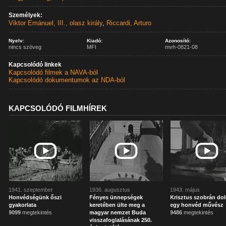
Személyek:
Viktor Emánuel, III., olasz király
,
Riccardi, Arturo
Nyelv:
Kiadó:
Azonosító:
nincs szöveg
MFI
mvh-0821-08
Kapcsolódó linkek
Kapcsolódó filmek a NAVA-ból
Kapcsolódó dokumentumok az NDA-ból
KAPCSOLÓDÓ FILMHÍREK
1941. szeptember
1936. augusztus
1943. május
Honvédségünk őszi
Fényes ünnepségek
Krisztus szobrán do
gyakorlata
keretében ülte meg a
egy honvéd művész
9099
megtekintés
magyar nemzet Buda
9486
megtekintés
visszafoglalásának 250.