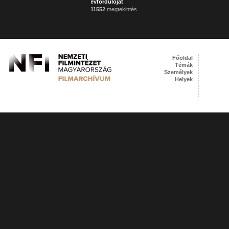
évfordulóját
11552
megtekintés
Főoldal
Témák
Személyek
Helyek