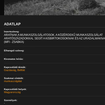
ADATLAP
Inzertszöveg:
ARATNAK A MUNKASZOLGÁLATOSOK, A KÖZÉRDEKŰ MUNKASZOLGÁLAT
ARATÓSZÁZADOKKAL SEGÍT A KISBIRTOKOSOKNAK ÉS AZ URADALMAKNA
(MFI - ZSABKA)
Elhangzó szöveg:
Kivonatos leírás:
Kapcsolódó témák:
Gazdaság
,
Belföld
Szakmai címkék:
munkaszolgálat
Kapcsolódó helyek:
Magyarország
Személyek:
-