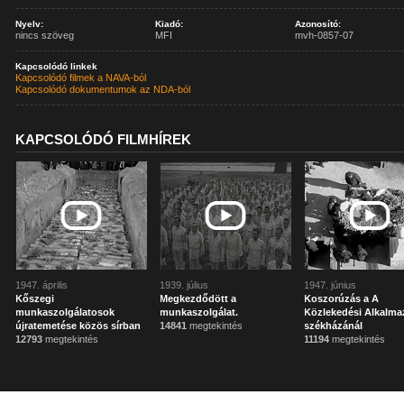
Nyelv:
Kiadó:
Azonosító:
nincs szöveg
MFI
mvh-0857-07
Kapcsolódó linkek
Kapcsolódó filmek a NAVA-ból
Kapcsolódó dokumentumok az NDA-ból
KAPCSOLÓDÓ FILMHÍREK
1947. április
1939. július
1947. június
Kőszegi
Megkezdődött a
Koszorúzás a A
munkaszolgálatosok
munkaszolgálat.
Közlekedési Alkalma
újratemetése közös sírban
14841
megtekintés
székházánál
12793
megtekintés
11194
megtekintés