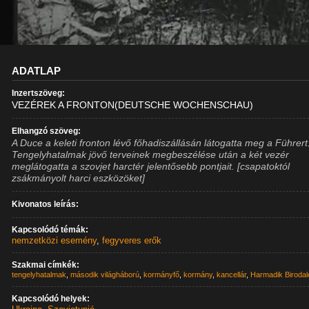
ADATLAP
Inzertszöveg:
VEZÉREK A FRONTON(DEUTSCHE WOCHENSCHAU)
Elhangzó szöveg:
A Duce a keleti fronton lévő főhadiszállásán látogatta meg a Führert
Tengelyhatalmak jövő terveinek megbeszélése után a két vezér
meglátogatta a szovjet harctér jelentősebb pontjait. [csapatoktól
zsákmányolt harci eszközöket]
Kivonatos leírás:
Kapcsolódó témák:
nemzetközi esemény
,
fegyveres erők
Szakmai címkék:
tengelyhatalmak
,
második világháború
,
kormányfő
,
kormány
,
kancellár
,
Harmadik Biroda
Kapcsolódó helyek: