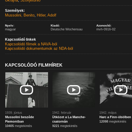
Ukrajna
,
Szovjetunió
Személyek:
Mussolini, Benito
,
Hitler, Adolf
Nyelv:
Kiadó:
Azonosító:
magyar
Deutsche Wochensau
mvh-0916-02
Kapcsolódó linkek
Kapcsolódó filmek a NAVA-ból
Kapcsolódó dokumentumok az NDA-ból
KAPCSOLÓDÓ FILMHÍREK
1939. június
1942. február
1942. május
Mussolini beszéde
Ütközet a La Manche-
Harc a Finn-öbölben
Piemontban
csatornán
12098
megtekintés
10405
megtekintés
9221
megtekintés