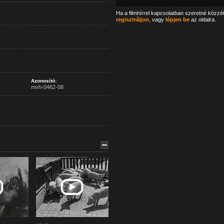
Ha a filmhírrel kapcsolatban szeretné közzé
regisztráljon
, vagy
lépjen be
az oldalra.
Azonosító:
mvh-0462-08