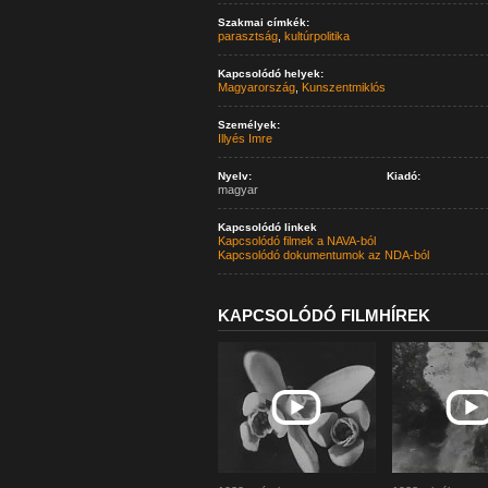
Szakmai címkék:
parasztság
,
kultúrpolitika
Kapcsolódó helyek:
Magyarország
,
Kunszentmiklós
Személyek:
Illyés Imre
Nyelv:
Kiadó:
magyar
Kapcsolódó linkek
Kapcsolódó filmek a NAVA-ból
Kapcsolódó dokumentumok az NDA-ból
KAPCSOLÓDÓ FILMHÍREK