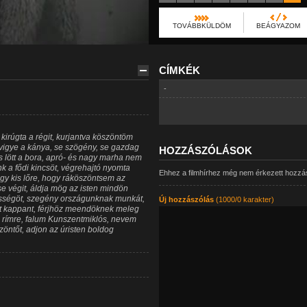
TOVÁBBKÜLDÖM
BEÁGYAZOM
CÍMKÉK
-
v, kirúgta a régit, kurjantva köszöntöm
 vigye a kánya, se szögény, se gazdag
HOZZÁSZÓLÁSOK
s lött a bora, apró- és nagy marha nem
nk a fődi kincsöt, végrehajtó nyomta
Ehhez a filmhírhez még nem érkezett hozzá
egy kis lőre, hogy ráköszöntsem az
 végit, áldja mög az isten mindön
ességöt, szegény országunknak munkát,
Új hozzászólás
(1000/0 karakter)
lt kappant, férjhöz meendöknek meleg
 rímre, falum Kunszentmiklós, nevem
zöntőt, adjon az úristen boldog