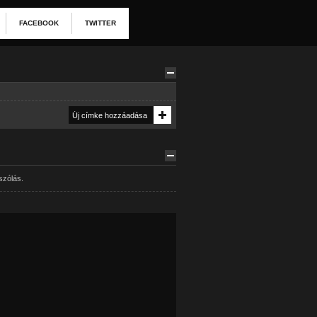
FACEBOOK
TWITTER
szólás.