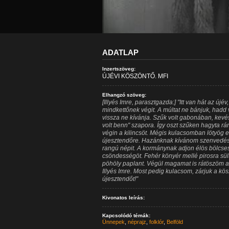
ADATLAP
Inzertszöveg:
ÚJÉVI KÖSZÖNTŐ. MFI
Elhangzó szöveg:
[Illyés Imre, parasztgazda:] "Itt van hát az újé
mindkettőnek végit. A múltat ne bánjuk, hadd
vissza ne kívánja. Szűk volt gabonában, kevé
volt benn" szapora. Így oszt szűken hagyta rá
végin a kilincsöt. Mégis kulacsomban lötyög 
újesztendőre. Hazánknak kívánom szenvedése
rangú népit. A kormánynak adjon élös bölcs
csöndességöt. Fehér könyér mellé pirosra sü
pöhöly paplant. Végül magamat is rátöszöm a
Illyés Imre. Most pedig kulacsom, zárjuk a kös
újesztendőt!"
Kivonatos leírás:
Kapcsolódó témák:
Ünnepek
,
néprajz
,
folklór
,
Belföld