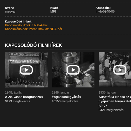
Nyelv:
Kiadó:
Azonosító:
magyar
MFI
mvh-0940-06
Kapcsolódó linkek
Kapcsolódó filmek a NAVA-ból
Kapcsolódó dokumentumok az NDA-ból
KAPCSOLÓDÓ FILMHÍREK
1948. április
1949. január
1936. január
A 20. Vasas kongresszus
Fogaskerékgyártás
Ausztrália kincse az 
9179
megtekintés
10150
megtekintés
nyájakban tenyésztet
juhok
9421
megtekintés