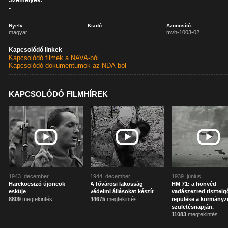
Személyek:
-
Nyelv:
Kiadó:
Azonosító:
magyar
mvh-1003-02
Kapcsolódó linkek
Kapcsolódó filmek a NAVA-ból
Kapcsolódó dokumentumok az NDA-ból
KAPCSOLÓDÓ FILMHÍREK
1943. december
1944. december
1939. június
Harckocsizó újoncok
A fővárosi lakosság
HM 71: a honvéd
esküje
védelmi állásokat készít
vadászezred tisztelg
8809
megtekintés
44675
megtekintés
repülése a kormányz
születésnapján.
11083
megtekintés