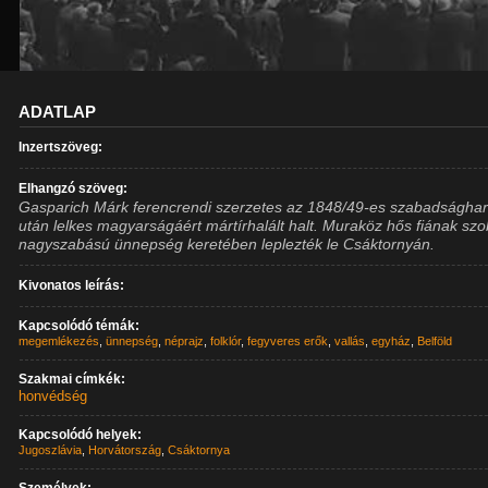
ADATLAP
Inzertszöveg:
Elhangzó szöveg:
Gasparich Márk ferencrendi szerzetes az 1848/49-es szabadságha
után lelkes magyarságáért mártírhalált halt. Muraköz hős fiának szo
nagyszabású ünnepség keretében leplezték le Csáktornyán.
Kivonatos leírás:
Kapcsolódó témák:
megemlékezés
,
ünnepség
,
néprajz
,
folklór
,
fegyveres erők
,
vallás
,
egyház
,
Belföld
Szakmai címkék:
honvédség
Kapcsolódó helyek:
Jugoszlávia
,
Horvátország
,
Csáktornya