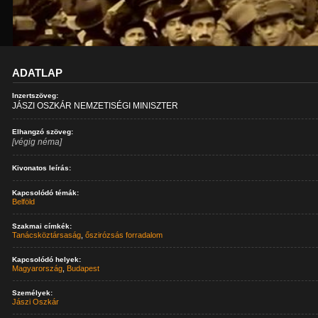
ADATLAP
Inzertszöveg:
JÁSZI OSZKÁR NEMZETISÉGI MINISZTER
Elhangzó szöveg:
[végig néma]
Kivonatos leírás:
Kapcsolódó témák:
Belföld
Szakmai címkék:
Tanácsköztársaság
,
őszirózsás forradalom
Kapcsolódó helyek:
Magyarország
,
Budapest
Személyek:
Jászi Oszkár