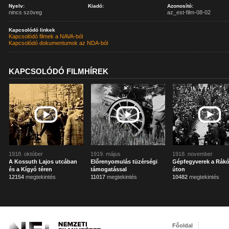
Nyelv:
Kiadó:
Azonosító:
nincs szöveg
az_est-film-08-02
Kapcsolódó linkek
Kapcsolódó filmek a NAVA-ból
Kapcsolódó dokumentumok az NDA-ból
KAPCSOLÓDÓ FILMHÍREK
1918. október
1919. május
1918. november
A Kossuth Lajos utcában
Előrenyomulás tüzérségi
Gépfegyverek a Rákó
és a Kígyó téren
támogatással
úton
12154
megtekintés
11017
megtekintés
10482
megtekintés
Főoldal