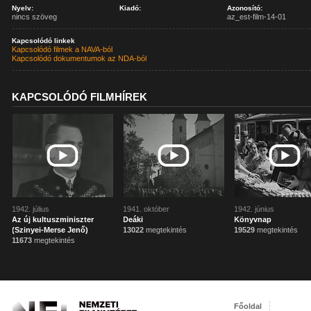
Nyelv:
Kiadó:
Azonosító:
nincs szöveg
az_est-film-14-01
Kapcsolódó linkek
Kapcsolódó filmek a NAVA-ból
Kapcsolódó dokumentumok az NDA-ból
KAPCSOLÓDÓ FILMHÍREK
1942. július
1941. október
1942. június
Az új kultuszminiszter
Deáki
Könyvnap
(Szinyei-Merse Jenő)
13022
megtekintés
19529
megtekintés
11673
megtekintés
Főoldal