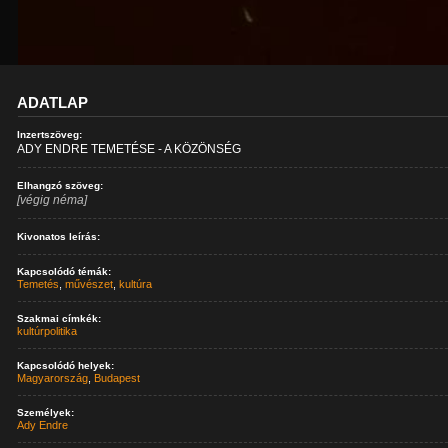
ADATLAP
Inzertszöveg:
ADY ENDRE TEMETÉSE - A KÖZÖNSÉG
Elhangzó szöveg:
[végig néma]
Kivonatos leírás:
Kapcsolódó témák:
Temetés
,
művészet
,
kultúra
Szakmai címkék:
kultúrpolitika
Kapcsolódó helyek:
Magyarország
,
Budapest
Személyek:
Ady Endre