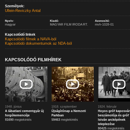
Személyek:
Ullein-Reviczky Antal
Nyelv:
Kiadó:
Azonosító:
magyar
MAGYAR FILM IRODA RT.
mvh-1028-01
Kapcsolódó linkek
Kapcsolódó filmek a NAVA-ból
Kapcsolódó dokumentumok az NDA-ból
KAPCSOLÓDÓ FILMHÍREK
1948. június
1918. szeptember
1924. február
A lábatlani cementgyár új
Újságírónap a Nemzeti
Hoyos gróf kaposvár
forgókemencéje
Parkban
beszámolója és gróf 
81690
megtekintés
59463
megtekintés
István arcképének
leleplezése
80425
megtekintés