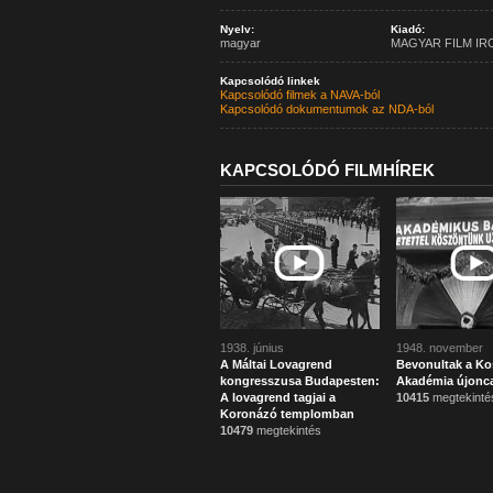
Nyelv:
Kiadó:
magyar
MAGYAR FILM IR
Kapcsolódó linkek
Kapcsolódó filmek a NAVA-ból
Kapcsolódó dokumentumok az NDA-ból
KAPCSOLÓDÓ FILMHÍREK
1938. június
1948. november
A Máltai Lovagrend
Bevonultak a Ko
kongresszusa Budapesten:
Akadémia újonca
A lovagrend tagjai a
10415
megtekinté
Koronázó templomban
10479
megtekintés