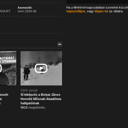
Ha a filmhírrel kapcsolatban szeretné közzé
Azonosító:
ODA RT.
mvh-1034-06
regisztráljon
, vagy
lépjen be
az oldalra.
1944. január
ssuth
Sí kiképzés a Bolyai János
i
Honvéd Műszaki Akadémia
s
hallgatóinak
9818
megtekintés