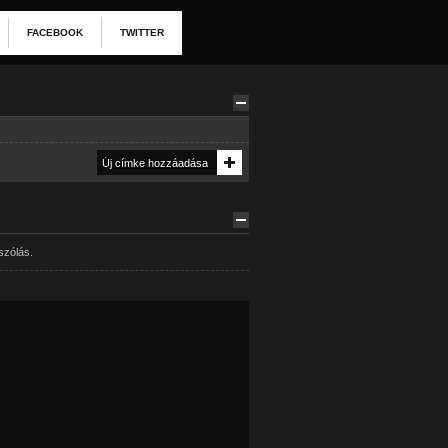
FACEBOOK
TWITTER
szólás.