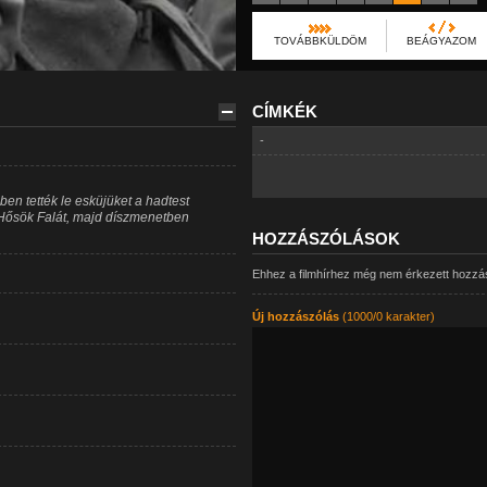
TOVÁBBKÜLDÖM
BEÁGYAZOM
CÍMKÉK
-
en tették le esküjüket a hadtest
 Hősök Falát, majd díszmenetben
HOZZÁSZÓLÁSOK
Ehhez a filmhírhez még nem érkezett hozzá
Új hozzászólás
(1000/0 karakter)