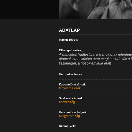
ADATLAP
Inzertszöveg:
Elhangzó szöveg:
A páncélos hadtest parancsnokának jelenlétéb
újoncai. Az eskütétel után megkoszorúzták a
tisztelegtek a hősök emléke előtt.
Kivonatos leírás:
Kapcsolódó témák:
fegyveres erők
Szakmai címkék:
honvédség
Kapcsolódó helyek:
Magyarország
Személyek:
-