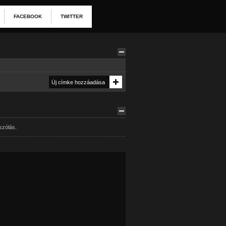
FACEBOOK
TWITTER
szólás.