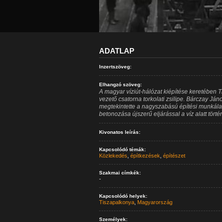
ADATLAP
Inzertszöveg:
Elhangzó szöveg:
A magyar víziút-hálózat kiépítése keretében T
vezető csatorna torkolati zsilipe. Bárczay Ján
megtekintette a nagyszabású építési munkála
betonozása újszerű eljárással a víz alatt történ
Kivonatos leírás:
Kapcsolódó témák:
Közlekedés
,
építkezések
,
építészet
Szakmai címkék:
-
Kapcsolódó helyek:
Tiszapalkonya
,
Magyarország
Személyek: