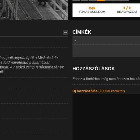
TOVÁBBKÜLDÖM
BEÁGYAZOM
CÍMKÉK
-
iszapalkonynál épül a Miskolc felé
os földművelésügyi államtitkár
tokat. A hajózó zsilip fenéklemezének
HOZZÁSZÓLÁSOK
ik.
Ehhez a filmhírhez még nem érkezett hozzá
Új hozzászólás
(1000/0 karakter)