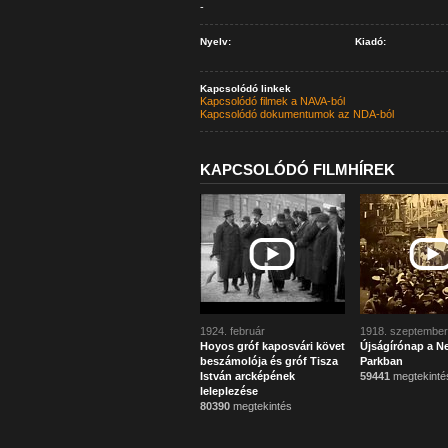
-
Nyelv:
Kiadó:
Kapcsolódó linkek
Kapcsolódó filmek a NAVA-ból
Kapcsolódó dokumentumok az NDA-ból
KAPCSOLÓDÓ FILMHÍREK
1924. február
1918. szeptember
Hoyos gróf kaposvári követ
Újságírónap a N
beszámolója és gróf Tisza
Parkban
István arcképének
59441
megtekinté
leleplezése
80390
megtekintés