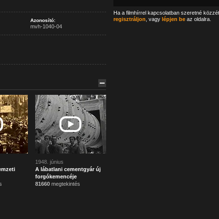
Ha a filmhírrel kapcsolatban szeretné közzé
regisztráljon
, vagy
lépjen be
az oldalra.
Azonosító:
mvh-1040-04
1948. június
emzeti
A lábatlani cementgyár új
forgókemencéje
s
81660
megtekintés