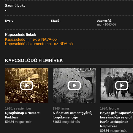
Személyek:
-
Nyelv:
Kiadó:
Azonosító:
mvh-1043-07
Kapcsolódó linkek
Kapcsolódó filmek a NAVA-ból
Kapcsolódó dokumentumok az NDA-ból
KAPCSOLÓDÓ FILMHÍREK
1918. szeptember
1948. június
1924. február
Újságírónap a Nemzeti
A lábatlani cementgyár új
Hoyos gróf kaposvár
Parkban
forgókemencéje
beszámolója és gróf 
59424
megtekintés
81651
megtekintés
István arcképének
leleplezése
80384
megtekintés