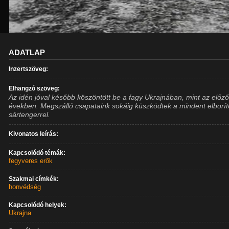
ADATLAP
Inzertszöveg:
Elhangzó szöveg:
Az idén jóval később köszöntött be a fagy Ukrajnában, mint az előz
években. Megszálló csapataink sokáig küszködtek a mindent elborít
sártengerrel.
Kivonatos leírás:
Kapcsolódó témák:
fegyveres erők
Szakmai címkék:
honvédség
Kapcsolódó helyek:
Ukrajna