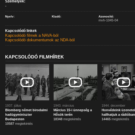
Személyek:
-
Nyelv:
Kiadó:
Azonosító:
mvh-1045-04
Kapcsolódó linkek
Kapcsolódó filmek a NAVA-ból
Kapcsolódó dokumentumok az NDA-ból
KAPCSOLÓDÓ FILMHÍREK
1937. július
1943. március
1944. december
Blomberg német birodalmi
Március 15-i ünnepség a
Honvédeink üzenetei
hadügyminiszter
Hősök terén
hallhatjuk a rádióba
Budapesten
18348
megtekintés
14465
megtekintés
10587
megtekintés