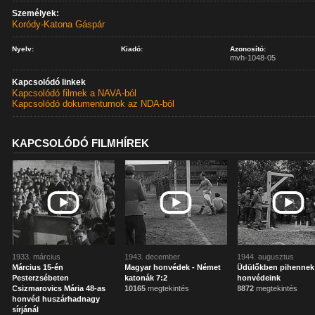
Személyek:
Koródy-Katona Gáspár
Nyelv:
Kiadó:
Azonosító:
mvh-1048-05
Kapcsolódó linkek
Kapcsolódó filmek a NAVA-ból
Kapcsolódó dokumentumok az NDA-ból
KAPCSOLÓDÓ FILMHÍREK
1933. március
1943. december
1944. augusztus
Március 15-én
Magyar honvédek - Német
Üdülőkben pihennek
Pesterzsébeten
katonák 7:2
honvédeink
Csizmarovics Mária 48-as
10165
megtekintés
8872
megtekintés
honvéd huszárhadnagy
sírjánál