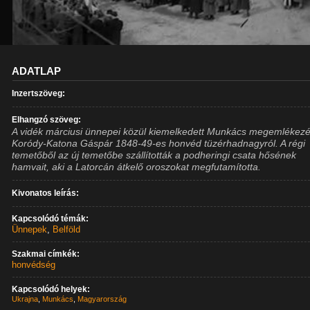
ADATLAP
Inzertszöveg:
Elhangzó szöveg:
A vidék márciusi ünnepei közül kiemelkedett Munkács megemlékez
Koródy-Katona Gáspár 1848-49-es honvéd tüzérhadnagyról. A régi
temetőből az új temetőbe szállították a podheringi csata hősének
hamvait, aki a Latorcán átkelő oroszokat megfutamította.
Kivonatos leírás:
Kapcsolódó témák:
Ünnepek
,
Belföld
Szakmai címkék:
honvédség
Kapcsolódó helyek:
Ukrajna
,
Munkács
,
Magyarország