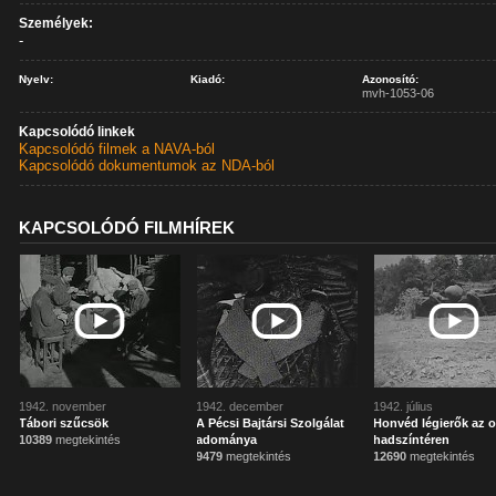
Személyek:
-
Nyelv:
Kiadó:
Azonosító:
mvh-1053-06
Kapcsolódó linkek
Kapcsolódó filmek a NAVA-ból
Kapcsolódó dokumentumok az NDA-ból
KAPCSOLÓDÓ FILMHÍREK
1942. november
1942. december
1942. július
Tábori szűcsök
A Pécsi Bajtársi Szolgálat
Honvéd légierők az 
10389
megtekintés
adománya
hadszíntéren
9479
megtekintés
12690
megtekintés