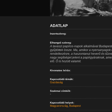
ADATLAP
Inzertszöveg:
Elhangzó szöveg:
A tavaszi papíros-napok alkalmával Budapest
gyűjtöttek össze. Ma, amikor a nyersanyagok c
rendelkezésre, a haszontanul heverő és tűzv
nagy segítséget jelent a papírgyáraknak, amel
elő. Ő is hozott valamit.
Kivonatos leírás:
Kapcsolódó témák:
Gazdaság
Szakmai címkék:
-
Kapcsolódó helyek:
Magyarország
,
Budapest