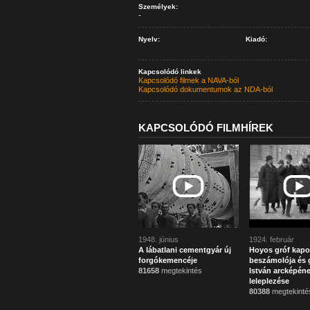
Személyek:
-
Nyelv:
Kiadó:
Kapcsolódó linkek
Kapcsolódó filmek a NAVA-ból
Kapcsolódó dokumentumok az NDA-ból
KAPCSOLÓDÓ FILMHÍREK
1948. június
1924. február
A lábatlani cementgyár új
Hoyos gróf kapo
forgókemencéje
beszámolója és g
81658
megtekintés
István arcképén
leleplezése
80388
megtekinté