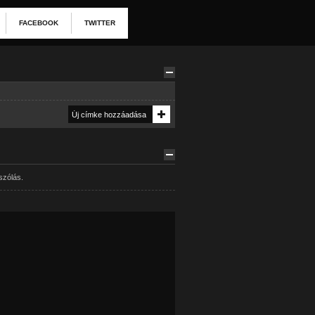
FACEBOOK
TWITTER
szólás.