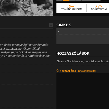
TOVÁBBKÜLDÖM
BEÁGYAZOM
CÍMKÉK
-
en óriási mennyiségű hulladékpapírt
sak korlátolt mértékben állnak
eszélyes papír holmik összegyűjtése
HOZZÁSZÓLÁSOK
yek a hulladékból új papírost állítanak
Ehhez a filmhírhez még nem érkezett hozzá
Új hozzászólás
(1000/0 karakter)