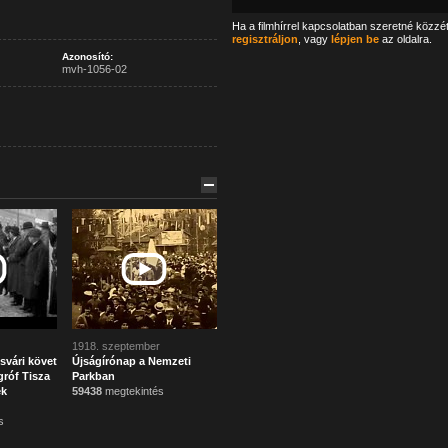
Ha a filmhírrel kapcsolatban szeretné közzé
regisztráljon
, vagy
lépjen be
az oldalra.
Azonosító:
mvh-1056-02
1918. szeptember
svári követ
Újságírónap a Nemzeti
róf Tisza
Parkban
ek
59438
megtekintés
s