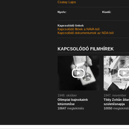
Csatay Lajos
Nyelv:
Kiadó:
Kapcsolódó linkek
Kapcsolódó filmek a NAVA-ból
Kapcsolódó dokumentumok az NDA-ból
KAPCSOLÓDÓ FILMHÍREK
1948. október
1947. november
Olimpiai bajnokaink
Tildy Zoltán álla
kitüntetése
születésnapja
10647
megtekintés
10050
megtekinté