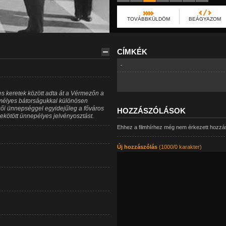
TOVÁBBKÜLDÖM
BEÁGYAZOM
CÍMKÉK
-
s keretek között adta át a Vérmezőn a
zemélyes bátorságukkal különösen
ezői ünnepséggel egyidejűleg a főváros
HOZZÁSZÓLÁSOK
ekötött ünnepélyes jelvényosztást.
Ehhez a filmhírhez még nem érkezett hozzá
Új hozzászólás
(1000/0 karakter)