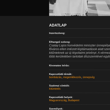
ADATLAP
Inzertszöveg:
Elhangzó szöveg:
Csatay Lajos honvédelmi miniszter ünnepélye
főváros ellen intézett légitámadások alatt s
kitűnteknek az új légoltalmi jelvényt. A vérm
több kerületében tartottak díszszemlével egyb
Kivonatos leírás:
Kapcsolódó témák:
bombázás
,
megemlékezés
,
ünnepség
Szakmai címkék:
kitüntetés
Kapcsolódó helyek:
Magyarország
,
Budapest
Személyek: