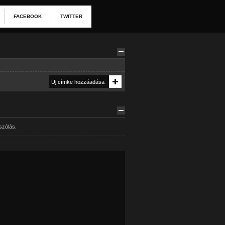
FACEBOOK
TWITTER
szólás.