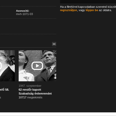
Ha a filmhírrel kapcsolatban szeretné közzé
regisztráljon
, vagy
lépjen be
az oldalra.
Azonosító:
mvh-1071-03
1947. szeptember
mfő 58.
62 rendőr kapott
Szabadság érdemrendet
s
10717
megtekintés