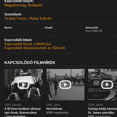
Kapcsolódó helyek:
Magyarország
,
Budapest
Személyek:
Szálasi Ferenc
,
Hubay Kálmán
Nyelv:
Kiadó:
Azonosító:
mvh-1081-03
Kapcsolódó linkek
Kapcsolódó filmek a NAVA-ból
Kapcsolódó dokumentumok az NDA-ból
KAPCSOLÓDÓ FILMHÍREK
1943. február
1942. július
1934. április
A 92 éves korában elhunyt
Honvédnap
György király bevonu
egri érsek, Szmrecsányi
9743
megtekintés
St. James palotába
Lajos temetése
9920
megtekintés