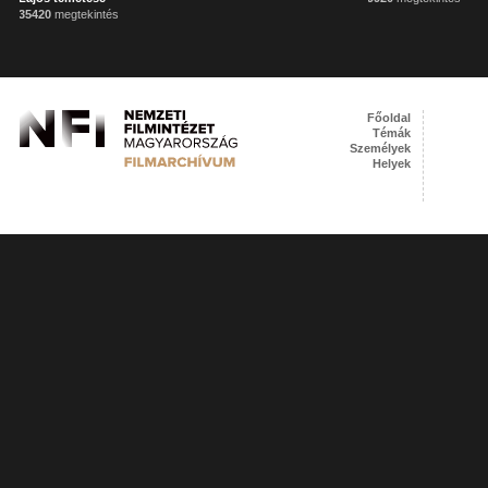
35420
megtekintés
Főoldal
Témák
Személyek
Helyek