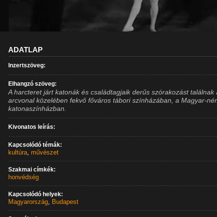
ADATLAP
Inzertszöveg:
Elhangzó szöveg:
A harcteret járt katonák és családtagjaik derűs szórakozást találnak
arcvonal közelében fekvő főváros tábori színházában, a Magyar-né
katonaszínházban.
Kivonatos leírás:
Kapcsolódó témák:
kultúra
,
művészet
Szakmai címkék:
honvédség
Kapcsolódó helyek:
Magyarország
,
Budapest