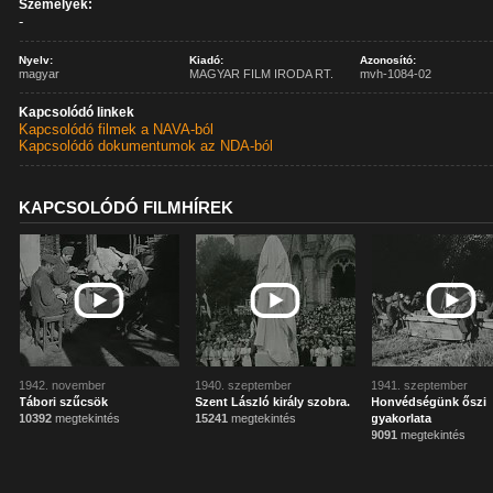
Személyek:
-
Nyelv:
Kiadó:
Azonosító:
magyar
MAGYAR FILM IRODA RT.
mvh-1084-02
Kapcsolódó linkek
Kapcsolódó filmek a NAVA-ból
Kapcsolódó dokumentumok az NDA-ból
KAPCSOLÓDÓ FILMHÍREK
1942. november
1940. szeptember
1941. szeptember
Tábori szűcsök
Szent László király szobra.
Honvédségünk őszi
10392
megtekintés
15241
megtekintés
gyakorlata
9091
megtekintés