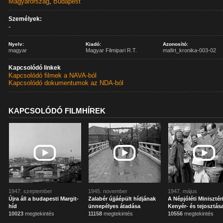
Magyarország
,
Budapest
Személyek:
-
Nyelv:
Kiadó:
Azonosító:
magyar
Magyar Filmipari R.T.
mafirt_kronika-003-02
Kapcsolódó linkek
Kapcsolódó filmek a NAVA-ból
Kapcsolódó dokumentumok az NDA-ból
KAPCSOLÓDÓ FILMHÍREK
1947. szeptember
1945. november
1947. május
Újra áll a budapesti Margit-
Zalabér újjáépült hídjának
A Népjóléti Miniszté
híd
ünnepélyes átadása
Kenyér- és tejosztás
10023
megtekintés
11158
megtekintés
10556
megtekintés