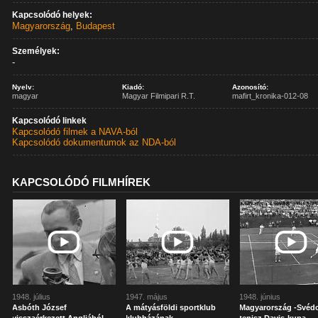
Kapcsolódó helyek:
Magyarország
,
Budapest
Személyek:
-
Nyelv:
Kiadó:
Azonosító:
magyar
Magyar Filmipari R.T.
mafirt_kronika-012-08
Kapcsolódó linkek
Kapcsolódó filmek a NAVA-ból
Kapcsolódó dokumentumok az NDA-ból
KAPCSOLÓDÓ FILMHÍREK
1948. július
1947. május
1948. június
Asbóth József
A mátyásföldi sportklub
Magyarország -Svéd