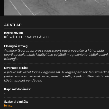
ADATLAP
Inzertszöveg:
KÉSZÍTETTE: NAGY LÁSZLÓ
Elhangzó szöveg:
Adamov Georgi, az orosz teniszsport egyik vezetője a két ország
sportkapcsolatainak kimélyítése céljából megtekintette éljátékosaink
tréningjét.
Kivonatos leírás:
A játékosok kezet fognak egymással. A vegyespárosok teniszmérkő
párhuzamosan zajlanak az egymás melletti pályákon. Nézőközönsé
között szovjet vendégek.
Kapcsolódó témák:
-
Szakmai címkék:
tenisz