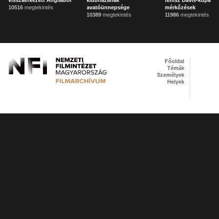
visszaérkezett Angliából
klubházának
tenisz Davis-kupa
10516
megtekintés
avatóünnepsége
mérkőzések
10389
megtekintés
11986
megtekintés
Főoldal
Témák
Személyek
Helyek