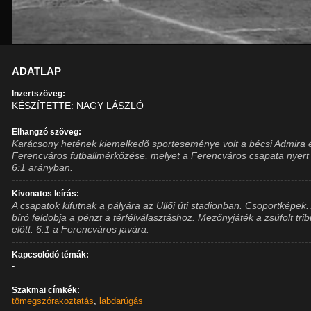
ADATLAP
Inzertszöveg:
KÉSZÍTETTE: NAGY LÁSZLÓ
Elhangzó szöveg:
Karácsony hetének kiemelkedő sporteseménye volt a bécsi Admira 
Ferencváros futballmérkőzése, melyet a Ferencváros csapata nyer
6:1 arányban.
Kivonatos leírás:
A csapatok kifutnak a pályára az Üllői úti stadionban. Csoportképek.
bíró feldobja a pénzt a térfélválasztáshoz. Mezőnyjáték a zsúfolt tri
előtt. 6:1 a Ferencváros javára.
Kapcsolódó témák:
-
Szakmai címkék:
tömegszórakoztatás
,
labdarúgás