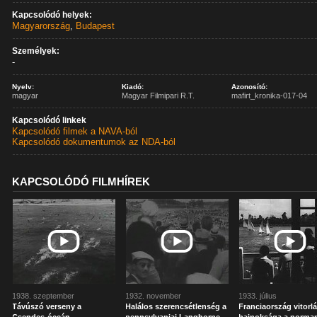
Kapcsolódó helyek:
Magyarország
,
Budapest
Személyek:
-
Nyelv:
Kiadó:
Azonosító:
magyar
Magyar Filmipari R.T.
mafirt_kronika-017-04
Kapcsolódó linkek
Kapcsolódó filmek a NAVA-ból
Kapcsolódó dokumentumok az NDA-ból
KAPCSOLÓDÓ FILMHÍREK
1938. szeptember
1932. november
1933. július
Távúszó verseny a
Halálos szerencsétlenség a
Franciaország vitorl