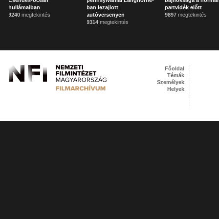
Csendes-óceán
pennsylvaniai Langhorne-
bajnoksága a norman
hullámaiban
ban lezajlott
partvidék előtt
9240
megtekintés
autóversenyen
9897
megtekintés
9314
megtekintés
Főoldal
Témák
Személyek
Helyek