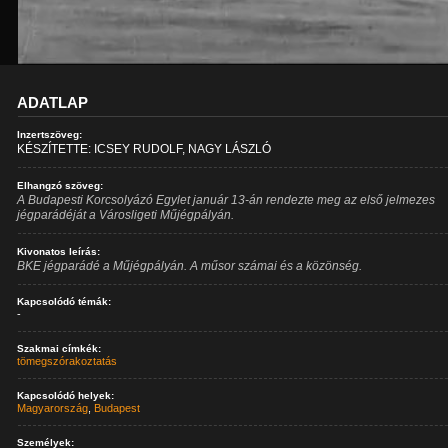
ADATLAP
Inzertszöveg:
KÉSZÍTETTE: ICSEY RUDOLF, NAGY LÁSZLÓ
Elhangzó szöveg:
A Budapesti Korcsolyázó Egylet január 13-án rendezte meg az első jelmezes
jégparádéját a Városligeti Műjégpályán.
Kivonatos leírás:
BKE jégparádé a Műjégpályán. A műsor számai és a közönség.
Kapcsolódó témák:
-
Szakmai címkék:
tömegszórakoztatás
Kapcsolódó helyek:
Magyarország
,
Budapest
Személyek: