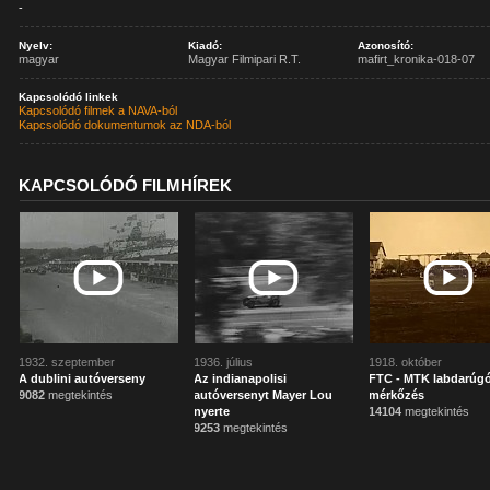
-
Nyelv:
Kiadó:
Azonosító:
magyar
Magyar Filmipari R.T.
mafirt_kronika-018-07
Kapcsolódó linkek
Kapcsolódó filmek a NAVA-ból
Kapcsolódó dokumentumok az NDA-ból
KAPCSOLÓDÓ FILMHÍREK
1932. szeptember
1936. július
1918. október
A dublini autóverseny
Az indianapolisi
FTC - MTK labdarúg
9082
megtekintés
autóversenyt Mayer Lou
mérkőzés
nyerte
14104
megtekintés
9253
megtekintés