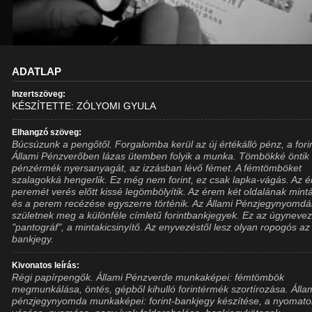
ADATLAP
Inzertszöveg:
KÉSZÍTETTE: ZÓLYOMI GYULA
Elhangzó szöveg:
Búcsúzunk a pengőtől. Forgalomba kerül az új értékálló pénz, a forin
Állami Pénzverőben lázas ütemben folyik a munka. Tömbökké öntik
pénzérmék nyersanyagát, az izzásban lévő fémet. A fémtömböket
szalagokká hengerlik. Ez még nem forint, ez csak lapka-vágás. Az 
peremét verés előtt kissé legömbölyítik. Az érem két oldalának min
és a perem recézése egyszerre történik. Az Állami Pénzjegynyomd
születnek meg a különféle címletű forintbankjegyek. Ez az úgynevez
"pantográf", a mintakicsinyítő. Az enyvezéstől lesz olyan ropogós az
bankjegy.
Kivonatos leírás:
Régi papírpengők. Állami Pénzverde munkaképei: fémtömbök
megmunkálása, öntés, gépből kihulló forintérmék szortírozása. Álla
pénzjegynyomda munkaképei: forint-bankjegy készítése, a nyomato