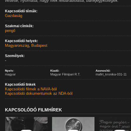
vésése, nyomása, nagy ívek feldarabolása, bankjegykötegek.
Kapcsolódó témák:
Gazdaság
Szakmai címkék:
pengő
Kapcsolódó helyek:
Magyarország
,
Budapest
Személyek:
-
Nyelv:
Kiadó:
Azonosító:
magyar
Magyar Filmipari R.T.
mafirt_kronika-031-11
Kapcsolódó linkek
Kapcsolódó filmek a NAVA-ból
Kapcsolódó dokumentumok az NDA-ból
KAPCSOLÓDÓ FILMHÍREK