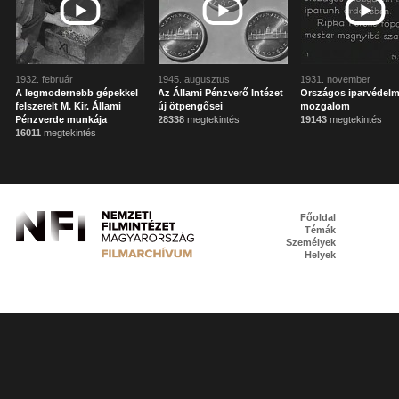
1932. február
1945. augusztus
1931. november
A legmodernebb gépekkel
Az Állami Pénzverő Intézet
Országos iparvédelm
felszerelt M. Kir. Állami
új ötpengősei
mozgalom
Pénzverde munkája
28338
megtekintés
19143
megtekintés
16011
megtekintés
Főoldal
Témák
Személyek
Helyek